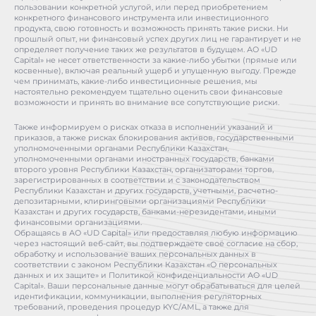
пользовании конкретной услугой, или перед приобретением
конкретного финансового инструмента или инвестиционного
продукта, свою готовность и возможность принять такие риски. Ни
прошлый опыт, ни финансовый успех других лиц не гарантирует и не
определяет получение таких же результатов в будущем. АО «UD
Capital» не несет ответственности за какие-либо убытки (прямые или
косвенные), включая реальный ущерб и упущенную выгоду. Прежде
чем принимать, какие-либо инвестиционные решения, мы
настоятельно рекомендуем тщательно оценить свои финансовые
возможности и принять во внимание все сопутствующие риски.
Также информируем о рисках отказа в исполнении указаний и
приказов, а также рисках блокирования активов, государственными
уполномоченными органами Республики Казахстан,
уполномоченными органами иностранных государств, банками
второго уровня Республики Казахстан, организаторами торгов,
зарегистрированных в соответствии и с законодательством
Республики Казахстан и других государств, учетными, расчетно-
депозитарными, клиринговыми организациями Республики
Казахстан и других государств, банками-нерезидентами, иными
финансовыми организациями.
Обращаясь в АО «UD Capital» или предоставляя любую информацию
через настоящий веб-сайт, вы подтверждаете своё согласие на сбор,
обработку и использование ваших персональных данных в
соответствии с законом Республики Казахстан «О персональных
данных и их защите» и Политикой конфиденциальности АО «UD
Capital». Ваши персональные данные могут обрабатываться для целей
идентификации, коммуникации, выполнения регуляторных
требований, проведения процедур KYC/AML, а также для