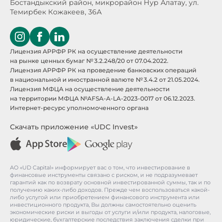
Бостандыкский район, микрорайон Нур Алатау,
ул.
Темирбек Кожакеев, 36А
Лицензия АРРФР РК на осуществление деятельности
на рынке ценных бумаг № 3.2.248/20 от 07.04.2022.
Лицензия АРРФР РК на проведение банковских операций
в национальной и иностранной валюте № 3.4.2 от 21.05.2024.
Лицензия МФЦА на осуществление деятельности
на территории МФЦА №AFSA-A-LA-2023-0017 от 06.12.2023.
Интернет-ресурс уполномоченного органа
Скачать приложение «UDC Invest»
АО «UD Capital» информирует вас о том, что инвестирование в
финансовые инструменты связано с риском, и не подразумевает
гарантий как по возврату основной инвестированной суммы, так и по
получению каких-либо доходов. Прежде чем воспользоваться какой-
либо услугой или приобретением финансового инструмента или
инвестиционного продукта, Вы должны самостоятельно оценить
экономические риски и выгоды от услуги и/или продукта, налоговые,
юридические, бухгалтерские последствия заключения сделки при