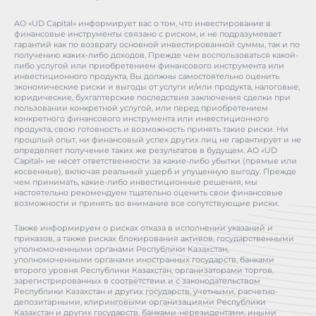
АО «UD Capital» информирует вас о том, что инвестирование в
финансовые инструменты связано с риском, и не подразумевает
гарантий как по возврату основной инвестированной суммы, так и по
получению каких-либо доходов. Прежде чем воспользоваться какой-
либо услугой или приобретением финансового инструмента или
инвестиционного продукта, Вы должны самостоятельно оценить
экономические риски и выгоды от услуги и/или продукта, налоговые,
юридические, бухгалтерские последствия заключения сделки при
пользовании конкретной услугой, или перед приобретением
конкретного финансового инструмента или инвестиционного
продукта, свою готовность и возможность принять такие риски. Ни
прошлый опыт, ни финансовый успех других лиц не гарантирует и не
определяет получение таких же результатов в будущем. АО «UD
Capital» не несет ответственности за какие-либо убытки (прямые или
косвенные), включая реальный ущерб и упущенную выгоду. Прежде
чем принимать, какие-либо инвестиционные решения, мы
настоятельно рекомендуем тщательно оценить свои финансовые
возможности и принять во внимание все сопутствующие риски.
Также информируем о рисках отказа в исполнении указаний и
приказов, а также рисках блокирования активов, государственными
уполномоченными органами Республики Казахстан,
уполномоченными органами иностранных государств, банками
второго уровня Республики Казахстан, организаторами торгов,
зарегистрированных в соответствии и с законодательством
Республики Казахстан и других государств, учетными, расчетно-
депозитарными, клиринговыми организациями Республики
Казахстан и других государств, банками-нерезидентами, иными