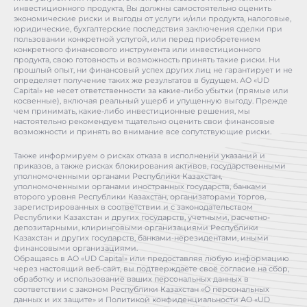
инвестиционного продукта, Вы должны самостоятельно оценить
экономические риски и выгоды от услуги и/или продукта, налоговые,
юридические, бухгалтерские последствия заключения сделки при
пользовании конкретной услугой, или перед приобретением
конкретного финансового инструмента или инвестиционного
продукта, свою готовность и возможность принять такие риски. Ни
прошлый опыт, ни финансовый успех других лиц не гарантирует и не
определяет получение таких же результатов в будущем. АО «UD
Capital» не несет ответственности за какие-либо убытки (прямые или
косвенные), включая реальный ущерб и упущенную выгоду. Прежде
чем принимать, какие-либо инвестиционные решения, мы
настоятельно рекомендуем тщательно оценить свои финансовые
возможности и принять во внимание все сопутствующие риски.
Также информируем о рисках отказа в исполнении указаний и
приказов, а также рисках блокирования активов, государственными
уполномоченными органами Республики Казахстан,
уполномоченными органами иностранных государств, банками
второго уровня Республики Казахстан, организаторами торгов,
зарегистрированных в соответствии и с законодательством
Республики Казахстан и других государств, учетными, расчетно-
депозитарными, клиринговыми организациями Республики
Казахстан и других государств, банками-нерезидентами, иными
финансовыми организациями.
Обращаясь в АО «UD Capital» или предоставляя любую информацию
через настоящий веб-сайт, вы подтверждаете своё согласие на сбор,
обработку и использование ваших персональных данных в
соответствии с законом Республики Казахстан «О персональных
данных и их защите» и Политикой конфиденциальности АО «UD