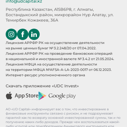
info@udcapital.kz
Республика Казахстан, A15B6P8,
г. Алматы,
Бостандыкский район, микрорайон Нур Алатау,
ул.
Темирбек Кожакеев, 36А
Лицензия АРРФР РК на осуществление деятельности
на рынке ценных бумаг № 3.2.248/20 от 07.04.2022.
Лицензия АРРФР РК на проведение банковских операций
в национальной и иностранной валюте № 3.4.2 от 21.05.2024.
Лицензия МФЦА на осуществление деятельности
на территории МФЦА №AFSA-A-LA-2023-0017 от 06.12.2023.
Интернет-ресурс уполномоченного органа
Скачать приложение «UDC Invest»
АО «UD Capital» информирует вас о том, что инвестирование в
финансовые инструменты связано с риском, и не подразумевает
гарантий как по возврату основной инвестированной суммы, так и по
получению каких-либо доходов. Прежде чем воспользоваться какой-
либо услугой или приобретением финансового инструмента или