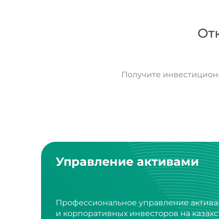
От
Получите инвестицион
Управление активами
Профессиональное управление актива
и корпоративных инвесторов на казах
и международных фондовых рынках.