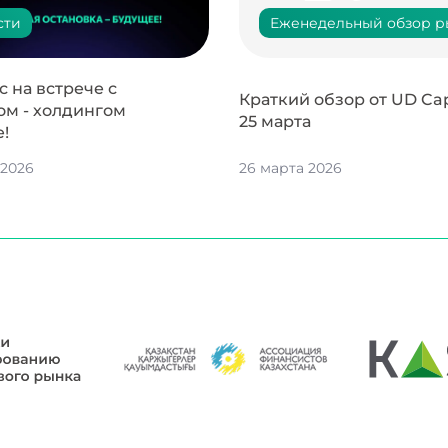
сти
Еженедельный обзор р
 на встрече с
Краткий обзор от UD Capi
ом - холдингом
25 марта
e!
 2026
26 марта 2026