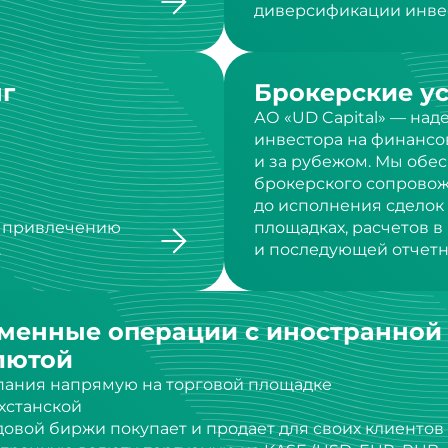
г
Брокерские у
АО «UD Capital» — на
инвестора на финансо
и за рубежом. Мы обе
брокерского сопровож
до исполнения сделок
о привлечению
площадках, расчетов 
.
и последующей отчетн
менные операции с иностранной
лютой
ания напрямую на торговой площадке
хстанской
овой биржи покупает и продает для своих клиентов
транную валюту, торгуемую на KASE (USD, EUR, RUB,