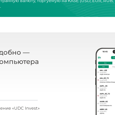
.
удобно —
компьютера
ение «UDC Invest»