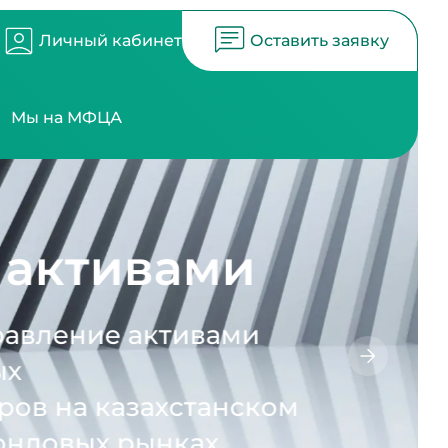
Личный кабинет
Оставить заявку
Мы на МФЦА
ами
ивами
станском
ах.