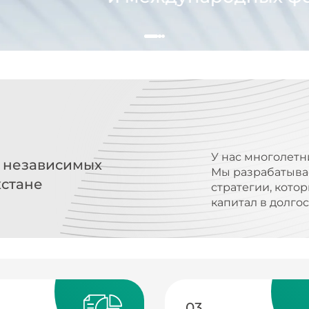
У нас многолетн
х независимых
Мы разрабатыва
хстане
стратегии, кото
капитал в долго
03