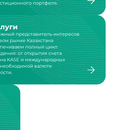
слуги
дежный представитель интересов
вом рынке Казахстана
спечиваем полный цикл
дения: от открытия счета
 на KASE и международных
в необходимой валюте
ости.