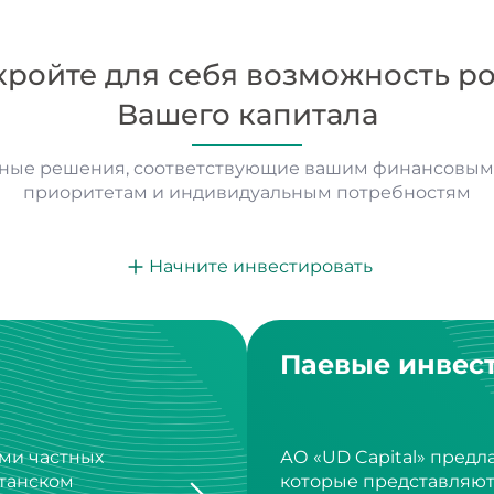
кройте для себя возможность ро
Вашего капитала
ные решения, соответствующие вашим финансовым 
приоритетам и индивидуальным потребностям
Начните инвестировать
Паевые инвес
ми частных
АО «UD Capital» предл
станском
которые представляю
диверсификации инве