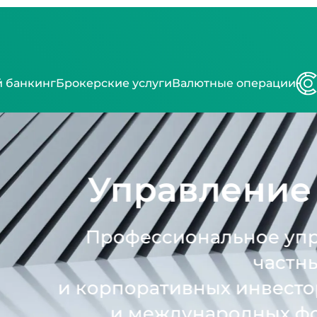
 банкинг
Брокерские услуги
Валютные операции
равление актив
ессиональное управление акт
частных
ративных инвесторов на казах
международных фондовых рынк