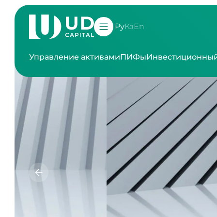
Ру
Кз
En
Управление активами
ПИФы
Инвестиционный
Уп
Проф
и корпо
и 