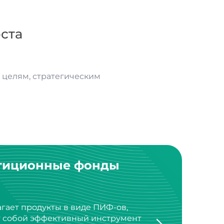
ста
целям, стратегическим
тиционные фонды
агает продукты в виде ПИФ-ов,
т собой эффективный инструмент
стиционного портфеля.