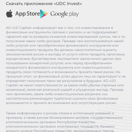
Скачать приложение «UDC Invest»
АО «UD Capital» информирует вас о том, что инвестирование в
финансовые инструменты связано с риском, и не подразумевает
гарантий как по возврату основной инвестированной суммы, так и по
получению каких-либо доходов. Прежде чем воспользоваться какой-
либо услугой или приобретением финансового инструмента или
инвестиционного продукта, Вы должны самостоятельно оценить
экономические риски и выгоды от услуги и/или продукта, налоговые,
юридические, бухгалтерские последствия заключения сделки при
пользовании конкретной услугой, или перед приобретением
конкретного финансового инструмента или инвестиционного
продукта, свою готовность и возможность принять такие риски. Ни
прошлый опыт, ни финансовый успех других лиц не гарантирует и не
определяет получение таких же результатов в будущем. АО «UD
Capital» не несет ответственности за какие-либо убытки (прямые или
косвенные), включая реальный ущерб и упущенную выгоду. Прежде
чем принимать, какие-либо инвестиционные решения, мы
настоятельно рекомендуем тщательно оценить свои финансовые
возможности и принять во внимание все сопутствующие риски.
Также информируем о рисках отказа в исполнении указаний и
приказов, а также рисках блокирования активов, государственными
уполномоченными органами Республики Казахстан,
уполномоченными органами иностранных государств, банками
второго уровня Республики Казахстан, организаторами торгов,