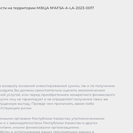
сти на территории МФЦА №AFSA-A-LA-2023-0017
по возврату основной инвестированной суммы, так и по получению
родукта, Вы должны самостоятельно оценить экономические
тной услугой, или перед приобретением конкретного финансового
угих лиц не гарантирует и не определяет получение таких же
 упущенную выгоду. Прежде чем принимать, какие-либо
утствующие риски.
оченными органами Республики Казахстан, уполномоченными
и и с законодательством Республики Казахстан и других
идентами, иными финансовыми организациями.
аботку и использование ваших персональных данных в