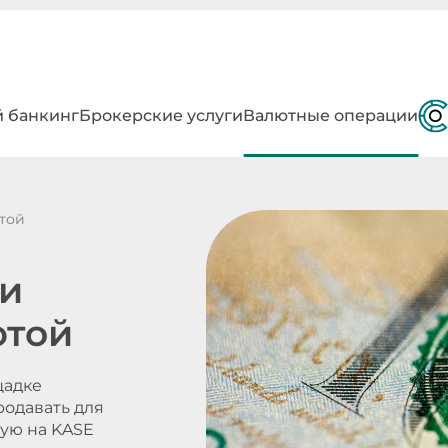
 банкинг
Брокерские услуги
Валютные операции
той
и
ютой
щадке
родавать для
мую на KASE