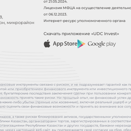
от 21.05.2024.
Лицензия МФЦА на осуществление деятельно
от 06.12.2023.
8,
Интернет-ресурс уполномоченного органа
йон, микрорайон
Скачать приложение «UDC Invest»
инансовые инструменты связано с риском, и не подразумевает гарантий как 
слугой или приобретением финансового инструмента или инвестиционного п
кие, бухгалтерские последствия заключения сделки при пользовании конкре
озможность принять такие риски. Ни прошлый опыт, ни финансовый успех др
ти за какие-либо убытки (прямые или косвенные), включая реальный ущерб и
но оценить свои финансовые возможности и принять во внимание все соп
иказов, а также рисках блокирования активов, государственными уполном
лики Казахстан, организаторами торгов, зарегистрированных в соответстви
организациями Республики Казахстан и других государств, банками-нерез
ю через настоящий веб-сайт, вы подтверждаете своё согласие на сбор, обр