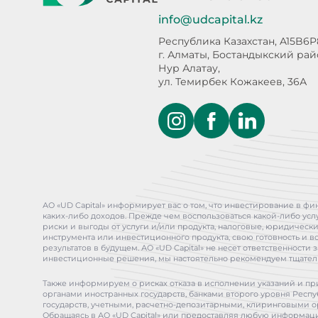
info@udcapital.kz
Республика Казахстан, A15B6P
г. Алматы, Бостандыкский ра
Нур Алатау,
ул. Темирбек Кожакеев, 36А
АО «UD Capital» информирует вас о том, что инвестирование в ф
каких-либо доходов. Прежде чем воспользоваться какой-либо у
риски и выгоды от услуги и/или продукта, налоговые, юридичес
инструмента или инвестиционного продукта, свою готовность и в
результатов в будущем. АО «UD Capital» не несет ответственнос
инвестиционные решения, мы настоятельно рекомендуем тщатель
Также информируем о рисках отказа в исполнении указаний и пр
органами иностранных государств, банками второго уровня Респуб
государств, учетными, расчетно-депозитарными, клиринговыми 
Обращаясь в АО «UD Capital» или предоставляя любую информаци