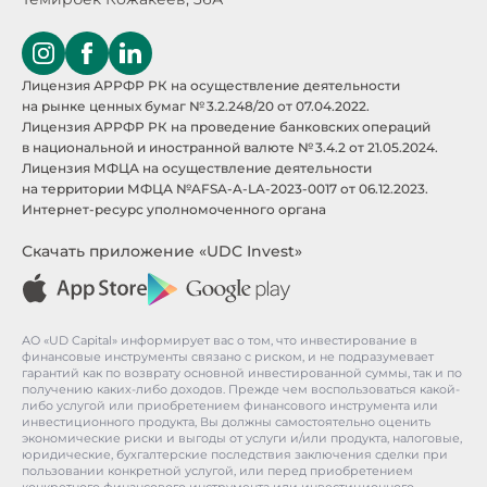
Лицензия АРРФР РК на осуществление деятельности
на рынке ценных бумаг № 3.2.248/20 от 07.04.2022.
Лицензия АРРФР РК на проведение банковских операций
в национальной и иностранной валюте № 3.4.2 от 21.05.2024.
Лицензия МФЦА на осуществление деятельности
на территории МФЦА №AFSA-A-LA-2023-0017 от 06.12.2023.
Интернет-ресурс уполномоченного органа
Скачать приложение «UDC Invest»
АО «UD Capital» информирует вас о том, что инвестирование в
финансовые инструменты связано с риском, и не подразумевает
гарантий как по возврату основной инвестированной суммы, так и по
получению каких-либо доходов. Прежде чем воспользоваться какой-
либо услугой или приобретением финансового инструмента или
инвестиционного продукта, Вы должны самостоятельно оценить
экономические риски и выгоды от услуги и/или продукта, налоговые,
юридические, бухгалтерские последствия заключения сделки при
пользовании конкретной услугой, или перед приобретением