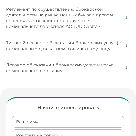
Юридическое лицо:
Регламент по осуществлению брокерской
деятельности на рынке ценных бумаг с правом
Свидетельство о регистрации компании и
ведения счетов клиентов в качестве
учредительные документы.
номинального держателя АО «UD Capital»
Протокол или решение уполномоченного органа
на открытие брокерского счёта.
Типовой договор об оказании брокерских услуг (с
Паспортные данные уполномоченных
номинальным держанием) физическому лицу
представителей и их доверенности.
Анкета клиента и заявление об открытии счёта.
Договор об оказании брокерских услуг и услуг
номинального держания
*Компания может запросить дополнительные
документы и информацию.
Начните инвестировать
Ваше имя
Контактный телефон