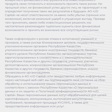
конкретного финансового инструмента или инвестиционного
продукта, свою готовность и возможность принять такие риски. Ни
прошлый опыт, ни финансовый успех других лиц не гарантирует и не
определяет получение таких же результатов в будущем. АО «UD
Capital» не несет ответственности за какие-либо убытки (прямые или
косвенные), включая реальный ущерб и упущенную выгоду. Прежде
чем принимать, какие-либо инвестиционные решения, мы
настоятельно рекомендуем тщательно оценить свои финансовые
возможности и принять во внимание все сопутствующие риски.
Также информируем о рисках отказа в исполнении указаний и
приказов, а также рисках блокирования активов, государственными
уполномоченными органами Республики Казахстан,
уполномоченными органами иностранных государств, банками
второго уровня Республики Казахстан, организаторами торгов,
зарегистрированных в соответствии и с законодательством
Республики Казахстан и других государств, учетными, расчетно-
депозитарными, клиринговыми организациями Республики
Казахстан и других государств, банками-нерезидентами, иными
финансовыми организациями.
Обращаясь в АО «UD Capital» или предоставляя любую информацию
через настоящий веб-сайт, вы подтверждаете своё согласие на сбор,
обработку и использование ваших персональных данных в
соответствии с законом Республики Казахстан «О персональных
данных и их защите» и Политикой конфиденциальности АО «UD
Capital». Ваши персональные данные могут обрабатываться для целей
идентификации, коммуникации, выполнения регуляторных
требований, проведения процедур KYC/AML, а также для
предоставления информации или услуг.