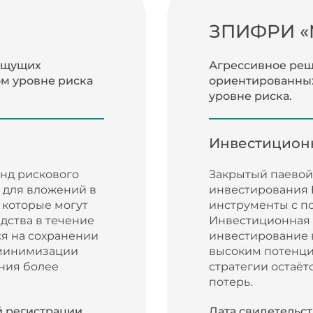
ЗПИФРИ «
ищущих
Агрессивное реш
м уровне риска
ориентированных
уровне риска.
Инвестиционн
нд рискового
Закрытый паевой
 для вложений в
инвестирования
 которые могут
инструменты с п
дства в течение
Инвестиционная 
ся на сохранении
инвестирование 
 минимизации
высоким потенци
ния более
стратегии остаёт
потерь.
й регистрации
Дата свидетельст