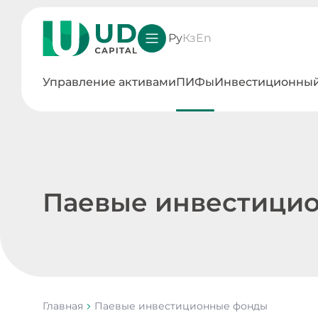
Ру
Кз
En
Управление активами
ПИФы
Инвестиционный
Паевые инвестици
Главная
Паевые инвестиционные фонды