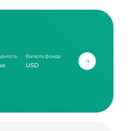
одность
Валюта фонда
ых
USD