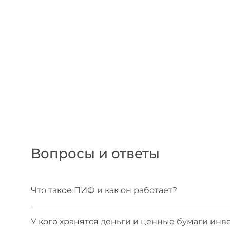
Вопросы и ответы
Что такое ПИФ и как он работает?
Паевой инвестиционный фонд (ПИФ)
— это и
У кого хранятся деньги и ценные бумаги инв
котором средства вкладчиков объединяются 