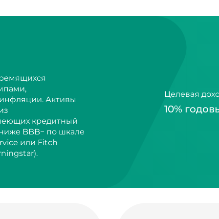
тремящихся
мпами,
Целевая дох
инфляции. Активы
10% годов
из
имеющих кредитный
 ниже BBB− по шкале
rvice или Fitch
ningstar).