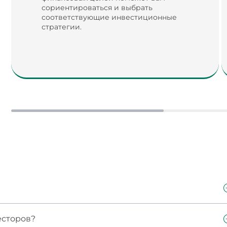
сориентироваться и выбрать
соответствующие инвестиционные
стратегии.
нструмент коллективных инвестиций, при
есторов?
в один «пул» и управляются