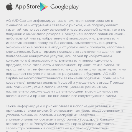
АО «UD Capital» информирует вас о том, что инвестирование в
финансовые инструменты связано с риском, и не подразумевает
гарантий как по возврату основной инвестированной суммы, так и по
получению каких-либо доходов. Прежде чем воспользоваться какой-
либо услугой или приобретением финансового инструмента или
инвестиционного продукта, Вы должны самостоятельно оценить
экономические риски и выгоды от услуги и/или продукта, налоговые,
юридические, бухгалтерские последствия заключения сделки при
пользовании конкретной услугой, или перед приобретением
конкретного финансового инструмента или инвестиционного
продукта, свою готовность и возможность принять такие риски. Ни
прошлый опыт, ни финансовый успех других лиц не гарантирует и не
определяет получение таких же результатов в будущем. АО «UD
Capital» не несет ответственности за какие-либо убытки (прямые или
косвенные), включая реальный ущерб и упущенную выгоду. Прежде
чем принимать, какие-либо инвестиционные решения, мы
настоятельно рекомендуем тщательно оценить свои финансовые
возможности и принять во внимание все сопутствующие риски.
Также информируем о рисках отказа в исполнении указаний и
приказов, а также рисках блокирования активов, государственными
уполномоченными органами Республики Казахстан,
уполномоченными органами иностранных государств, банками
второго уровня Республики Казахстан, организаторами торгов,
зарегистрированных в соответствии и с законодательством