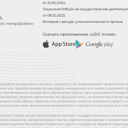
от 21.05.2024.
Лицензия МФЦА на осуществление деятельно
от 06.12.2023.
8,
Интернет-ресурс уполномоченного органа
йон, микрорайон
Скачать приложение «UDC Invest»
инансовые инструменты связано с риском, и не подразумевает гарантий как 
слугой или приобретением финансового инструмента или инвестиционного п
кие, бухгалтерские последствия заключения сделки при пользовании конкре
озможность принять такие риски. Ни прошлый опыт, ни финансовый успех др
ти за какие-либо убытки (прямые или косвенные), включая реальный ущерб и
но оценить свои финансовые возможности и принять во внимание все соп
иказов, а также рисках блокирования активов, государственными уполном
лики Казахстан, организаторами торгов, зарегистрированных в соответстви
организациями Республики Казахстан и других государств, банками-нерез