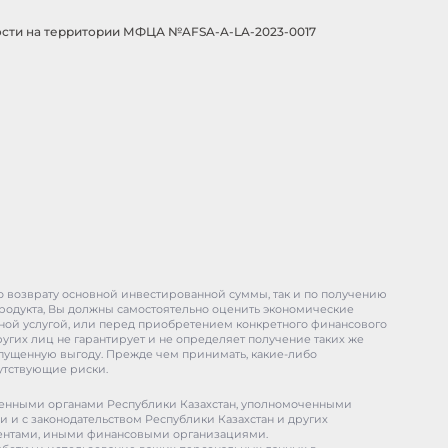
сти на территории МФЦА №AFSA-A-LA-2023-0017
по возврату основной инвестированной суммы, так и по получению
родукта, Вы должны самостоятельно оценить экономические
тной услугой, или перед приобретением конкретного финансового
угих лиц не гарантирует и не определяет получение таких же
 упущенную выгоду. Прежде чем принимать, какие-либо
утствующие риски.
оченными органами Республики Казахстан, уполномоченными
и и с законодательством Республики Казахстан и других
идентами, иными финансовыми организациями.