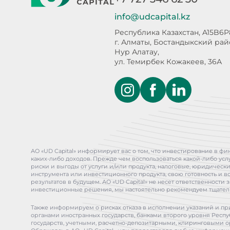
info@udcapital.kz
Республика Казахстан, A15B6P
г. Алматы, Бостандыкский ра
Нур Алатау,
ул. Темирбек Кожакеев, 36А
АО «UD Capital» информирует вас о том, что инвестирование в ф
каких-либо доходов. Прежде чем воспользоваться какой-либо у
риски и выгоды от услуги и/или продукта, налоговые, юридичес
инструмента или инвестиционного продукта, свою готовность и в
результатов в будущем. АО «UD Capital» не несет ответственнос
инвестиционные решения, мы настоятельно рекомендуем тщатель
Также информируем о рисках отказа в исполнении указаний и пр
органами иностранных государств, банками второго уровня Респуб
государств, учетными, расчетно-депозитарными, клиринговыми 