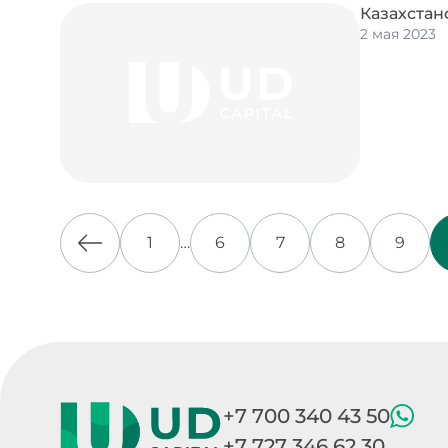
Казахстан
2 мая 2023
1
…
6
7
8
9
+7 700 340 43 50
+7 727 346 62 30