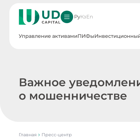
Ру
Кз
En
Управление активами
ПИФы
Инвестиционный
Важное уведомлен
о мошенничестве
Главная
Пресс-центр