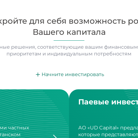
кройте для себя возможность ро
Вашего капитала
ные решения, соответствующие вашим финансовым 
приоритетам и индивидуальным потребностям
Начните инвестировать
Паевые инвес
ми частных
АО «UD Capital» предл
станском
которые представляю
диверсификации инве