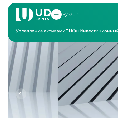
Ру
Кз
En
Управление активами
ПИФы
Инвестиционный
Уп
Проф
и корпо
и 