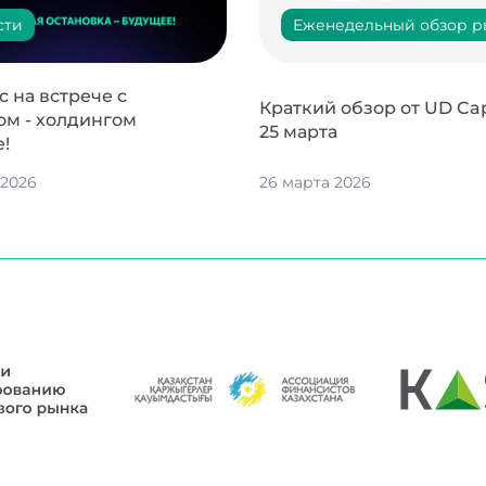
сти
Еженедельный обзор р
 на встрече с
Краткий обзор от UD Capi
ом - холдингом
25 марта
e!
 2026
26 марта 2026