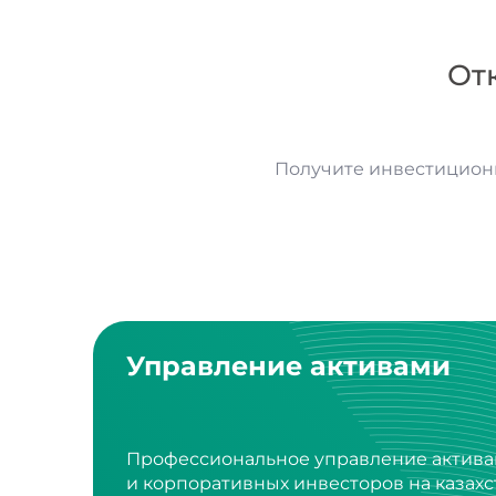
От
Получите инвестицион
Управление активами
Профессиональное управление актива
и корпоративных инвесторов на казах
и международных фондовых рынках.