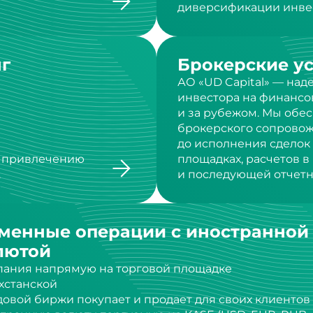
г
Брокерские у
АО «UD Capital» — на
инвестора на финансо
и за рубежом. Мы обе
брокерского сопровож
до исполнения сделок
о привлечению
площадках, расчетов 
.
и последующей отчетн
менные операции с иностранной
лютой
ания напрямую на торговой площадке
хстанской
овой биржи покупает и продает для своих клиентов
транную валюту, торгуемую на KASE (USD, EUR, RUB,