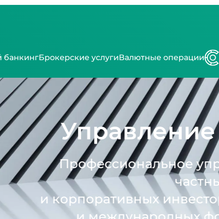
 банкинг
Брокерские услуги
Валютные операции
равление актив
ессиональное управление акт
частных
ративных инвесторов на казах
международных фондовых рынк