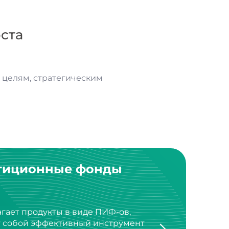
ста
целям, стратегическим
тиционные фонды
агает продукты в виде ПИФ-ов,
т собой эффективный инструмент
стиционного портфеля.