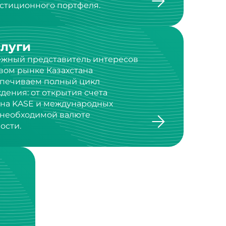
слуги
дежный представитель интересов
вом рынке Казахстана
спечиваем полный цикл
дения: от открытия счета
 на KASE и международных
в необходимой валюте
ости.