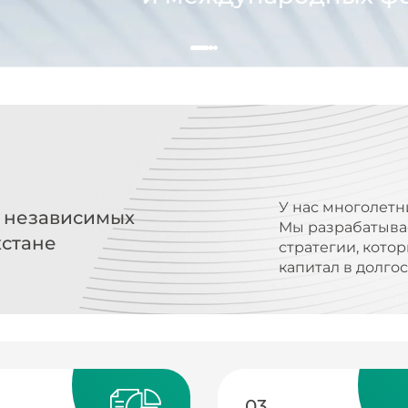
У нас многолетн
х независимых
Мы разрабатыва
хстане
стратегии, кото
капитал в долго
03