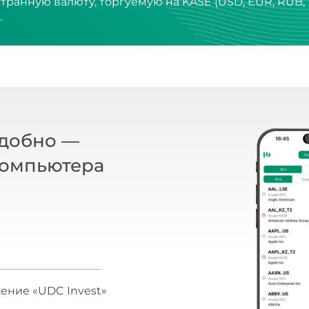
.
удобно —
компьютера
ение «UDC Invest»