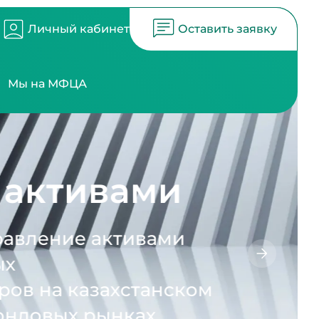
Личный кабинет
Оставить заявку
Мы на МФЦА
ами
ивами
станском
ах.