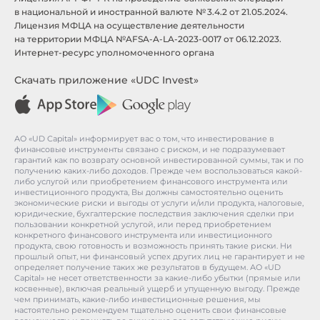
в национальной и иностранной валюте № 3.4.2 от 21.05.2024.
Лицензия МФЦА на осуществление деятельности
на территории МФЦА №AFSA-A-LA-2023-0017 от 06.12.2023.
Интернет-ресурс уполномоченного органа
Скачать приложение «UDC Invest»
АО «UD Capital» информирует вас о том, что инвестирование в
финансовые инструменты связано с риском, и не подразумевает
гарантий как по возврату основной инвестированной суммы, так и по
получению каких-либо доходов. Прежде чем воспользоваться какой-
либо услугой или приобретением финансового инструмента или
инвестиционного продукта, Вы должны самостоятельно оценить
экономические риски и выгоды от услуги и/или продукта, налоговые,
юридические, бухгалтерские последствия заключения сделки при
пользовании конкретной услугой, или перед приобретением
конкретного финансового инструмента или инвестиционного
продукта, свою готовность и возможность принять такие риски. Ни
прошлый опыт, ни финансовый успех других лиц не гарантирует и не
определяет получение таких же результатов в будущем. АО «UD
Capital» не несет ответственности за какие-либо убытки (прямые или
косвенные), включая реальный ущерб и упущенную выгоду. Прежде
чем принимать, какие-либо инвестиционные решения, мы
настоятельно рекомендуем тщательно оценить свои финансовые