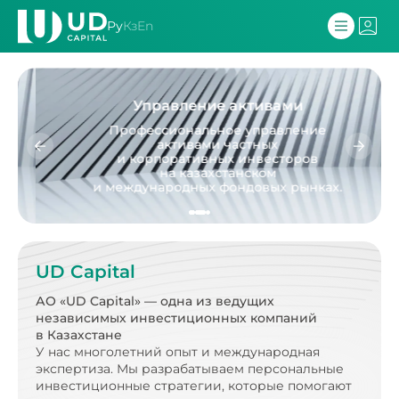
Ру
Кз
En
Управление активами
Профессиональное управление
активами частных
и корпоративных инвесторов
на казахстанском
и международных фондовых рынках.
UD Capital
АО «UD Capital» — одна из ведущих
независимых
инвестиционных компаний
в Казахстане
У нас многолетний опыт и международная
экспертиза.
Мы разрабатываем персональные
инвестиционные стратегии, которые помогают