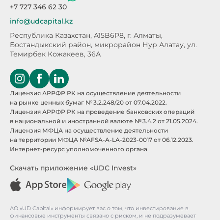
+7 727 346 62 30
info@udcapital.kz
Республика Казахстан, A15B6P8,
г. Алматы,
Бостандыкский район, микрорайон Нур Алатау,
ул.
Темирбек Кожакеев, 36А
Лицензия АРРФР РК на осуществление деятельности
на рынке ценных бумаг № 3.2.248/20 от 07.04.2022.
Лицензия АРРФР РК на проведение банковских операций
в национальной и иностранной валюте № 3.4.2 от 21.05.2024.
Лицензия МФЦА на осуществление деятельности
на территории МФЦА №AFSA-A-LA-2023-0017 от 06.12.2023.
Интернет-ресурс уполномоченного органа
Скачать приложение «UDC Invest»
АО «UD Capital» информирует вас о том, что инвестирование в
финансовые инструменты связано с риском, и не подразумевает