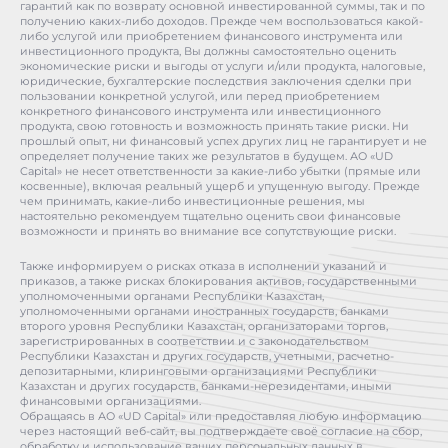
гарантий как по возврату основной инвестированной суммы, так и по
получению каких-либо доходов. Прежде чем воспользоваться какой-
либо услугой или приобретением финансового инструмента или
инвестиционного продукта, Вы должны самостоятельно оценить
экономические риски и выгоды от услуги и/или продукта, налоговые,
юридические, бухгалтерские последствия заключения сделки при
пользовании конкретной услугой, или перед приобретением
конкретного финансового инструмента или инвестиционного
продукта, свою готовность и возможность принять такие риски. Ни
прошлый опыт, ни финансовый успех других лиц не гарантирует и не
определяет получение таких же результатов в будущем. АО «UD
Capital» не несет ответственности за какие-либо убытки (прямые или
косвенные), включая реальный ущерб и упущенную выгоду. Прежде
чем принимать, какие-либо инвестиционные решения, мы
настоятельно рекомендуем тщательно оценить свои финансовые
возможности и принять во внимание все сопутствующие риски.
Также информируем о рисках отказа в исполнении указаний и
приказов, а также рисках блокирования активов, государственными
уполномоченными органами Республики Казахстан,
уполномоченными органами иностранных государств, банками
второго уровня Республики Казахстан, организаторами торгов,
зарегистрированных в соответствии и с законодательством
Республики Казахстан и других государств, учетными, расчетно-
депозитарными, клиринговыми организациями Республики
Казахстан и других государств, банками-нерезидентами, иными
финансовыми организациями.
Обращаясь в АО «UD Capital» или предоставляя любую информацию
через настоящий веб-сайт, вы подтверждаете своё согласие на сбор,
обработку и использование ваших персональных данных в