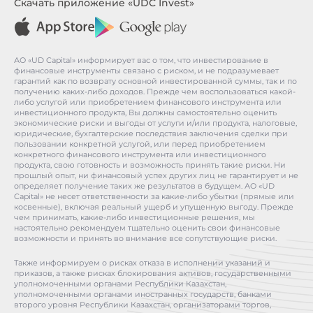
Скачать приложение «UDC Invest»
АО «UD Capital» информирует вас о том, что инвестирование в
финансовые инструменты связано с риском, и не подразумевает
гарантий как по возврату основной инвестированной суммы, так и по
получению каких-либо доходов. Прежде чем воспользоваться какой-
либо услугой или приобретением финансового инструмента или
инвестиционного продукта, Вы должны самостоятельно оценить
экономические риски и выгоды от услуги и/или продукта, налоговые,
юридические, бухгалтерские последствия заключения сделки при
пользовании конкретной услугой, или перед приобретением
конкретного финансового инструмента или инвестиционного
продукта, свою готовность и возможность принять такие риски. Ни
прошлый опыт, ни финансовый успех других лиц не гарантирует и не
определяет получение таких же результатов в будущем. АО «UD
Capital» не несет ответственности за какие-либо убытки (прямые или
косвенные), включая реальный ущерб и упущенную выгоду. Прежде
чем принимать, какие-либо инвестиционные решения, мы
настоятельно рекомендуем тщательно оценить свои финансовые
возможности и принять во внимание все сопутствующие риски.
Также информируем о рисках отказа в исполнении указаний и
приказов, а также рисках блокирования активов, государственными
уполномоченными органами Республики Казахстан,
уполномоченными органами иностранных государств, банками
второго уровня Республики Казахстан, организаторами торгов,