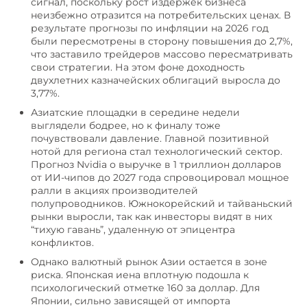
сигнал, поскольку рост издержек бизнеса
неизбежно отразится на потребительских ценах. В
результате прогнозы по инфляции на 2026 год
были пересмотрены в сторону повышения до 2,7%,
что заставило трейдеров массово пересматривать
свои стратегии. На этом фоне доходность
двухлетних казначейских облигаций выросла до
3,77%.
Азиатские площадки в середине недели
выглядели бодрее, но к финалу тоже
почувствовали давление. Главной позитивной
нотой для региона стал технологический сектор.
Прогноз Nvidia о выручке в 1 триллион долларов
от ИИ-чипов до 2027 года спровоцировал мощное
ралли в акциях производителей
полупроводников. Южнокорейский и тайваньский
рынки выросли, так как инвесторы видят в них
“тихую гавань”, удаленную от эпицентра
конфликтов.
Однако валютный рынок Азии остается в зоне
риска. Японская иена вплотную подошла к
психологический отметке 160 за доллар. Для
Японии, сильно зависящей от импорта