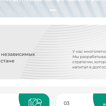
У нас многолетн
х независимых
Мы разрабатыва
хстане
стратегии, кото
капитал в долго
03