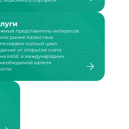
слуги
дежный представитель интересов
вом рынке Казахстана
спечиваем полный цикл
дения: от открытия счета
 на KASE и международных
в необходимой валюте
ости.