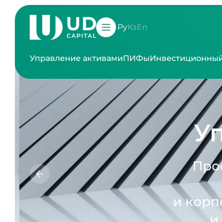
Ру
Кз
En
Управление активами
ПИФы
Инвестиционный
Уп
Проф
и корпо
и 