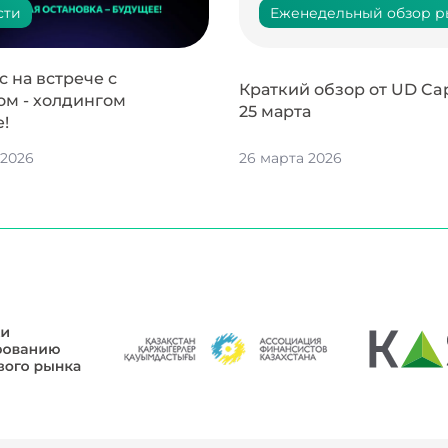
сти
Еженедельный обзор р
 на встрече с
Краткий обзор от UD Capi
ом - холдингом
25 марта
e!
 2026
26 марта 2026