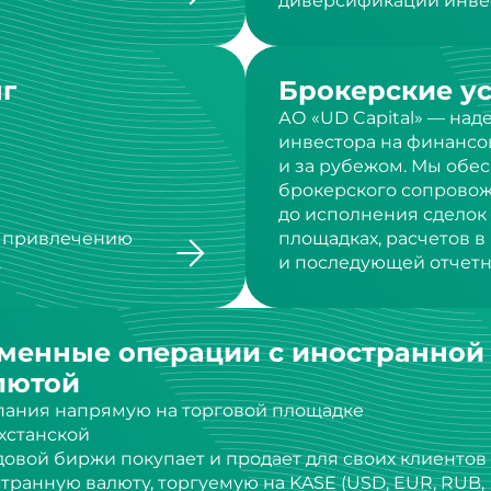
г
Брокерские у
АО «UD Capital» — на
инвестора на финансо
и за рубежом. Мы обе
брокерского сопровож
до исполнения сделок
о привлечению
площадках, расчетов 
.
и последующей отчетн
менные операции с иностранной
лютой
ания напрямую на торговой площадке
хстанской
овой биржи покупает и продает для своих клиентов
транную валюту, торгуемую на KASE (USD, EUR, RUB,