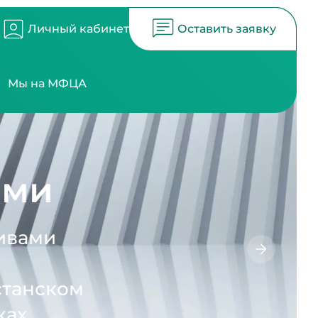
Личный кабинет
Оставить заявку
Мы на МФЦА
ами
ивами
станском
ах.