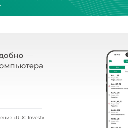
.
удобно —
компьютера
ение «UDC Invest»