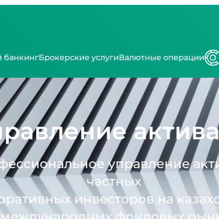
 банкинг
Брокерские услуги
Валютные операции
равление актив
ессиональное управление акт
частных
ративных инвесторов на казах
международных фондовых рынк