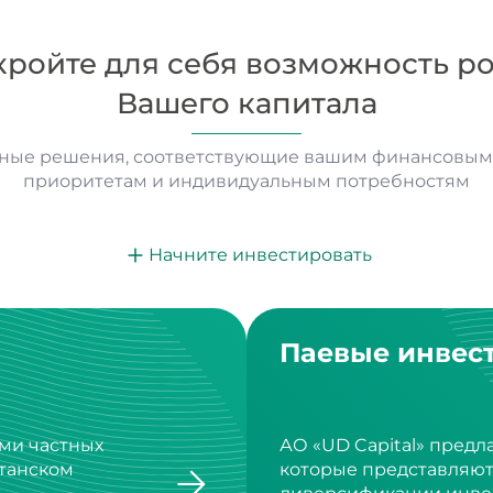
кройте для себя возможность ро
Вашего капитала
ные решения, соответствующие вашим финансовым 
приоритетам и индивидуальным потребностям
Начните инвестировать
Паевые инвес
ми частных
АО «UD Capital» предл
станском
которые представляю
диверсификации инве