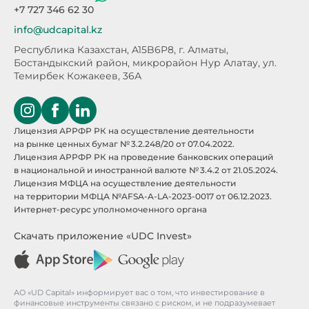
+7 727 346 62 30
info@udcapital.kz
Республика Казахстан, A15B6P8,
г. Алматы,
Бостандыкский район, микрорайон Нур Алатау,
ул.
Темирбек Кожакеев, 36А
Лицензия АРРФР РК на осуществление деятельности
на рынке ценных бумаг № 3.2.248/20 от 07.04.2022.
Лицензия АРРФР РК на проведение банковских операций
в национальной и иностранной валюте № 3.4.2 от 21.05.2024.
Лицензия МФЦА на осуществление деятельности
на территории МФЦА №AFSA-A-LA-2023-0017 от 06.12.2023.
Интернет-ресурс уполномоченного органа
Скачать приложение «UDC Invest»
АО «UD Capital» информирует вас о том, что инвестирование в
финансовые инструменты связано с риском, и не подразумевает