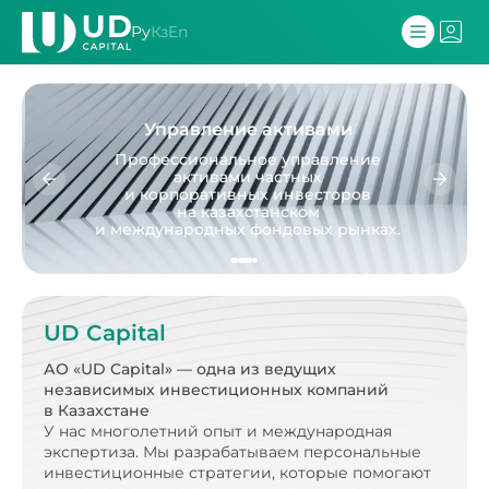
Ру
Кз
En
Управление активами
Профессиональное управление
активами частных
и корпоративных инвесторов
на казахстанском
и международных фондовых рынках.
UD Capital
АО «UD Capital» — одна из ведущих
независимых
инвестиционных компаний
в Казахстане
У нас многолетний опыт и международная
экспертиза.
Мы разрабатываем персональные
инвестиционные стратегии, которые помогают