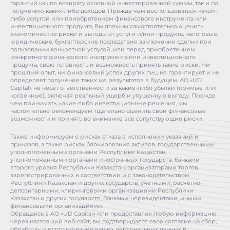
гарантий как по возврату основной инвестированной суммы, так и по
получению каких-либо доходов. Прежде чем воспользоваться какой-
либо услугой или приобретением финансового инструмента или
инвестиционного продукта, Вы должны самостоятельно оценить
экономические риски и выгоды от услуги и/или продукта, налоговые,
юридические, бухгалтерские последствия заключения сделки при
пользовании конкретной услугой, или перед приобретением
конкретного финансового инструмента или инвестиционного
продукта, свою готовность и возможность принять такие риски. Ни
прошлый опыт, ни финансовый успех других лиц не гарантирует и не
определяет получение таких же результатов в будущем. АО «UD
Capital» не несет ответственности за какие-либо убытки (прямые или
косвенные), включая реальный ущерб и упущенную выгоду. Прежде
чем принимать, какие-либо инвестиционные решения, мы
настоятельно рекомендуем тщательно оценить свои финансовые
возможности и принять во внимание все сопутствующие риски.
Также информируем о рисках отказа в исполнении указаний и
приказов, а также рисках блокирования активов, государственными
уполномоченными органами Республики Казахстан,
уполномоченными органами иностранных государств, банками
второго уровня Республики Казахстан, организаторами торгов,
зарегистрированных в соответствии и с законодательством
Республики Казахстан и других государств, учетными, расчетно-
депозитарными, клиринговыми организациями Республики
Казахстан и других государств, банками-нерезидентами, иными
финансовыми организациями.
Обращаясь в АО «UD Capital» или предоставляя любую информацию
через настоящий веб-сайт, вы подтверждаете своё согласие на сбор,
обработку и использование ваших персональных данных в