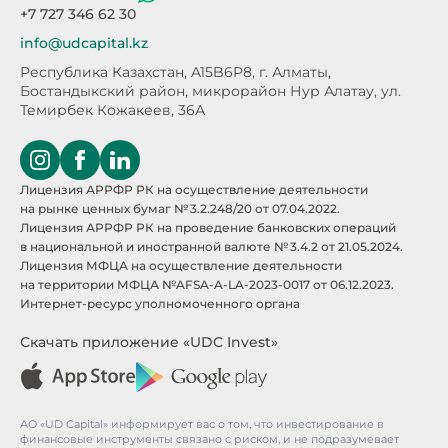
+7 727 346 62 30
info@udcapital.kz
Республика Казахстан, A15B6P8,
г. Алматы,
Бостандыкский район, микрорайон Нур Алатау,
ул.
Темирбек Кожакеев, 36А
Лицензия АРРФР РК на осуществление деятельности
на рынке ценных бумаг № 3.2.248/20 от 07.04.2022.
Лицензия АРРФР РК на проведение банковских операций
в национальной и иностранной валюте № 3.4.2 от 21.05.2024.
Лицензия МФЦА на осуществление деятельности
на территории МФЦА №AFSA-A-LA-2023-0017 от 06.12.2023.
Интернет-ресурс уполномоченного органа
Скачать приложение «UDC Invest»
АО «UD Capital» информирует вас о том, что инвестирование в
финансовые инструменты связано с риском, и не подразумевает