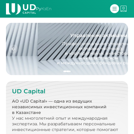
Ру
Кз
En
Управление активами
Профессиональное управление
активами частных
и корпоративных инвесторов
на казахстанском
и международных фондовых рынках.
UD Capital
АО «UD Capital» — одна из ведущих
независимых
инвестиционных компаний
в Казахстане
У нас многолетний опыт и международная
экспертиза.
Мы разрабатываем персональные
инвестиционные стратегии, которые помогают