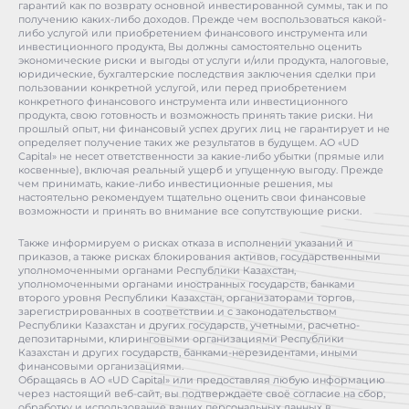
гарантий как по возврату основной инвестированной суммы, так и по
получению каких-либо доходов. Прежде чем воспользоваться какой-
либо услугой или приобретением финансового инструмента или
инвестиционного продукта, Вы должны самостоятельно оценить
экономические риски и выгоды от услуги и/или продукта, налоговые,
юридические, бухгалтерские последствия заключения сделки при
пользовании конкретной услугой, или перед приобретением
конкретного финансового инструмента или инвестиционного
продукта, свою готовность и возможность принять такие риски. Ни
прошлый опыт, ни финансовый успех других лиц не гарантирует и не
определяет получение таких же результатов в будущем. АО «UD
Capital» не несет ответственности за какие-либо убытки (прямые или
косвенные), включая реальный ущерб и упущенную выгоду. Прежде
чем принимать, какие-либо инвестиционные решения, мы
настоятельно рекомендуем тщательно оценить свои финансовые
возможности и принять во внимание все сопутствующие риски.
Также информируем о рисках отказа в исполнении указаний и
приказов, а также рисках блокирования активов, государственными
уполномоченными органами Республики Казахстан,
уполномоченными органами иностранных государств, банками
второго уровня Республики Казахстан, организаторами торгов,
зарегистрированных в соответствии и с законодательством
Республики Казахстан и других государств, учетными, расчетно-
депозитарными, клиринговыми организациями Республики
Казахстан и других государств, банками-нерезидентами, иными
финансовыми организациями.
Обращаясь в АО «UD Capital» или предоставляя любую информацию
через настоящий веб-сайт, вы подтверждаете своё согласие на сбор,
обработку и использование ваших персональных данных в