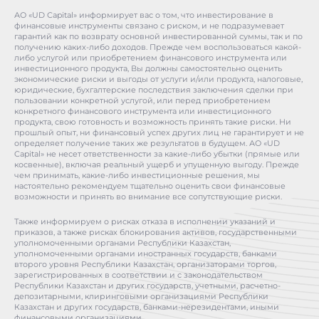
АО «UD Capital» информирует вас о том, что инвестирование в
финансовые инструменты связано с риском, и не подразумевает
гарантий как по возврату основной инвестированной суммы, так и по
получению каких-либо доходов. Прежде чем воспользоваться какой-
либо услугой или приобретением финансового инструмента или
инвестиционного продукта, Вы должны самостоятельно оценить
экономические риски и выгоды от услуги и/или продукта, налоговые,
юридические, бухгалтерские последствия заключения сделки при
пользовании конкретной услугой, или перед приобретением
конкретного финансового инструмента или инвестиционного
продукта, свою готовность и возможность принять такие риски. Ни
прошлый опыт, ни финансовый успех других лиц не гарантирует и не
определяет получение таких же результатов в будущем. АО «UD
Capital» не несет ответственности за какие-либо убытки (прямые или
косвенные), включая реальный ущерб и упущенную выгоду. Прежде
чем принимать, какие-либо инвестиционные решения, мы
настоятельно рекомендуем тщательно оценить свои финансовые
возможности и принять во внимание все сопутствующие риски.
Также информируем о рисках отказа в исполнении указаний и
приказов, а также рисках блокирования активов, государственными
уполномоченными органами Республики Казахстан,
уполномоченными органами иностранных государств, банками
второго уровня Республики Казахстан, организаторами торгов,
зарегистрированных в соответствии и с законодательством
Республики Казахстан и других государств, учетными, расчетно-
депозитарными, клиринговыми организациями Республики
Казахстан и других государств, банками-нерезидентами, иными
финансовыми организациями.