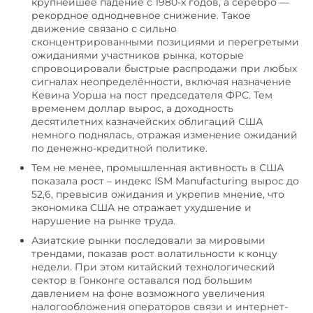
крупнейшее падение с 1980-х годов, а серебро —
рекордное однодневное снижение. Такое
движение связано с сильно
сконцентрированными позициями и перегретыми
ожиданиями участников рынка, которые
спровоцировали быстрые распродажи при любых
сигналах неопределённости, включая назначение
Кевина Уорша на пост председателя ФРС. Тем
временем доллар вырос, а доходность
десятилетних казначейских облигаций США
немного поднялась, отражая изменение ожиданий
по денежно-кредитной политике.
Тем не менее, промышленная активность в США
показала рост – индекс ISM Manufacturing вырос до
52,6, превысив ожидания и укрепив мнение, что
экономика США не отражает ухудшение и
нарушение на рынке труда.
Азиатские рынки последовали за мировыми
трендами, показав рост волатильности к концу
недели. При этом китайский технологический
сектор в Гонконге оставался под большим
давлением на фоне возможного увеличения
налогообложения операторов связи и интернет-