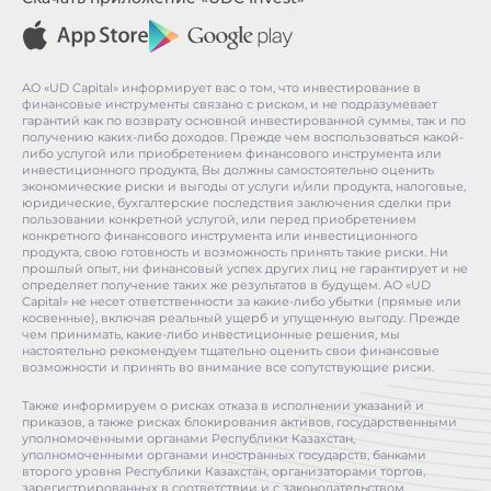
АО «UD Capital» информирует вас о том, что инвестирование в
финансовые инструменты связано с риском, и не подразумевает
гарантий как по возврату основной инвестированной суммы, так и по
получению каких-либо доходов. Прежде чем воспользоваться какой-
либо услугой или приобретением финансового инструмента или
инвестиционного продукта, Вы должны самостоятельно оценить
экономические риски и выгоды от услуги и/или продукта, налоговые,
юридические, бухгалтерские последствия заключения сделки при
пользовании конкретной услугой, или перед приобретением
конкретного финансового инструмента или инвестиционного
продукта, свою готовность и возможность принять такие риски. Ни
прошлый опыт, ни финансовый успех других лиц не гарантирует и не
определяет получение таких же результатов в будущем. АО «UD
Capital» не несет ответственности за какие-либо убытки (прямые или
косвенные), включая реальный ущерб и упущенную выгоду. Прежде
чем принимать, какие-либо инвестиционные решения, мы
настоятельно рекомендуем тщательно оценить свои финансовые
возможности и принять во внимание все сопутствующие риски.
Также информируем о рисках отказа в исполнении указаний и
приказов, а также рисках блокирования активов, государственными
уполномоченными органами Республики Казахстан,
уполномоченными органами иностранных государств, банками
второго уровня Республики Казахстан, организаторами торгов,
зарегистрированных в соответствии и с законодательством