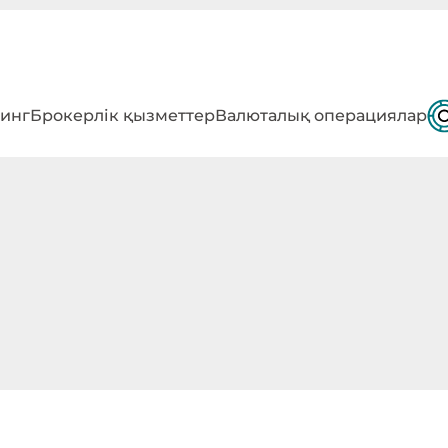
инг
Брокерлік қызметтер
Валюталық операциялар