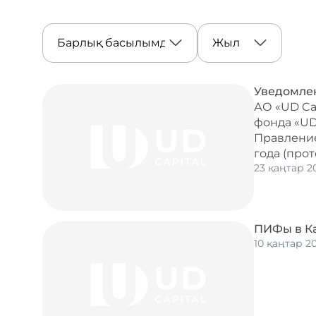
Уведомлен
АО «UD Ca
фонда «UD
Правление
года (прот
23 қаңтар 2
ПИФы в Ка
10 қаңтар 2