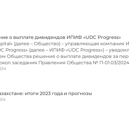
ие о выплате дивидендов ИПИФ «UDC Progress»
pital» (далее – Общество) – управляющая компания
C Progress» (далее – ИПИФ «UDC Progress») – уведо
м Общества решения о выплате дивидендов за период
окол заседания Правления Общества № П-01.03/2024 от
024
захстане: итоги 2023 года и прогнозы
024