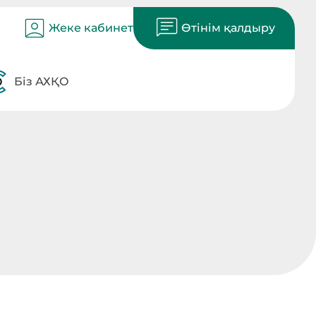
Жеке кабинет
Өтінім қалдыру
Біз АХҚО