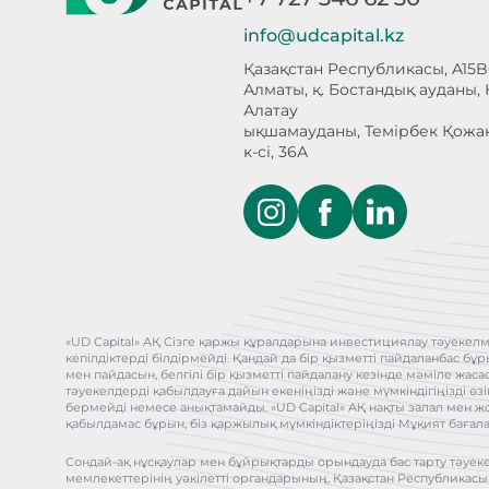
info@udcapital.kz
Қазақстан Республикасы, A15B
Алматы, қ. Бостандық ауданы,
Алатау
ықшамауданы, Темірбек Қожа
к-сі, 36А
«UD Capital» АҚ Сізге қаржы құралдарына инвестициялау тәуекелм
кепілдіктерді білдірмейді. Қандай да бір қызметті пайдаланбас 
мен пайдасын, белгілі бір қызметті пайдалану кезінде мәміле жас
тәуекелдерді қабылдауға дайын екеніңізді және мүмкіндігіңізді өз
бермейді немесе анықтамайды. «UD Capital» АҚ нақты залал мен ж
қабылдамас бұрын, біз қаржылық мүмкіндіктеріңізді Мұқият бағал
Сондай-ақ нұсқаулар мен бұйрықтарды орындауда бас тарту тәуеке
мемлекеттерінің уәкілетті органдарының, Қазақстан Республикасы