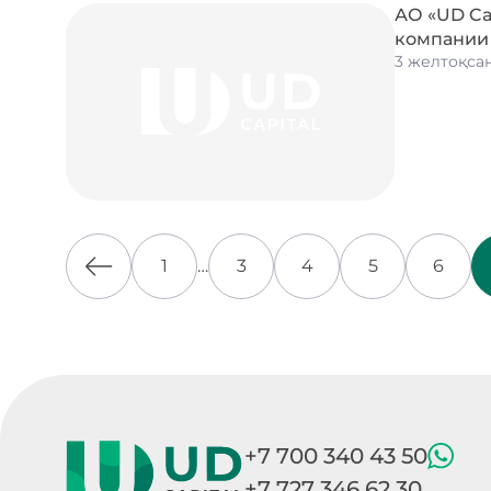
АО «UD Ca
компании
3 желтоқсан
1
…
3
4
5
6
+7 700 340 43 50
+7 727 346 62 30