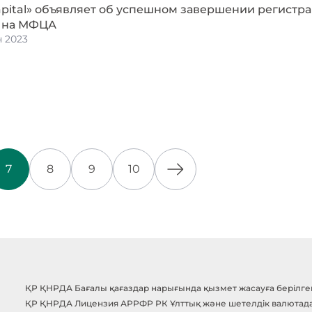
pital» объявляет об успешном завершении регистр
 на МФЦА
 2023
7
8
9
10
ҚР ҚНРДА Бағалы қағаздар нарығында қызмет жасауға берілген 
ҚР ҚНРДА Лицензия АРРФР РК Ұлттық және шетелдік валютада б