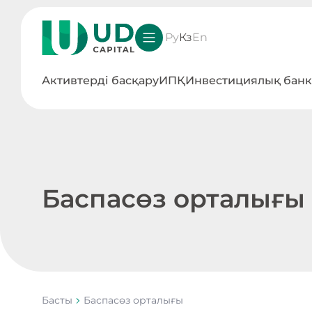
Ру
Кз
En
Активтерді басқару
ИПҚ
Инвестициялық банк
Баспасөз орталығы
Басты
Баспасөз орталығы