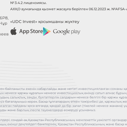
№ 3.4.2 лицензиясы.
АХҚО аумағында қызмет жасауға берілген 06.12.2023 ж. №AFSA
6P8,
«UDC Invest» қосымшаны жүктеу
 Нұр
кеев
ен байланысты екенін хабарлайды және негізгі инвестицияланған соманы қай
бұрын немесе қаржы құралын немесе инвестициялық өнімді сатып алмас бұрын
асудың салықтық, заңды, бухгалтерлік салдарын немесе белгілі бір қаржы қ
іңіз бағалауыңыз керек. Басқа тұлғалардың өткен тәжірибесі де, қаржылық жет
оғалған пайданы қоса алғанда, қандай да бір залал (тікелей немесе жанама
ауды және барлық ілеспе тәуекелдерді ескеруді ұсынамыз.
лдері, сондай-ақ Қазақстан Республикасының мемлекеттік уәкілетті органда
ның екінші деңгейдегі банктерінің, Қазақстан Республикасының және басқа 