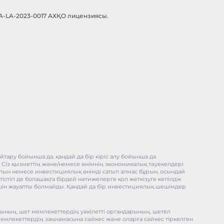
-A-LA-2023-0017 АХҚО лицензиясы.
тару бойынша да, қандай да бір кіріс алу бойынша да
, Сіз қызметтің және/немесе өнімнің экономикалық тәуекелдері
ұралын немесе инвестициялық өнімді сатып алмас бұрын, осындай
істігі де болашақта бірдей нәтижелерге қол жеткізуге кепілдік
) үшін жауапты болмайды. Қандай да бір инвестициялық шешімдер
рының, шет мемлекеттердің уәкілетті органдарының, шетел
мемлекеттердің заңнамасына сәйкес және оларға сәйкес тіркелген