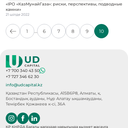
«IPO «КазМунайГаза»: риски, перспективы, подводные
камни»
21 шілде 2022
1
…
6
7
8
9
10
+7 700 340 43 50
+7 727 346 62 30
info@udcapital.kz
Қазақстан Республикасы, A15B6P8,
Алматы, қ.
Бостандық ауданы, Нұр Алатау
ықшамауданы,
Темірбек Қожакеев к-сі, 36А
ҚР ҚНРДА Бағалы қағаздар нарығында қызмет жасауға