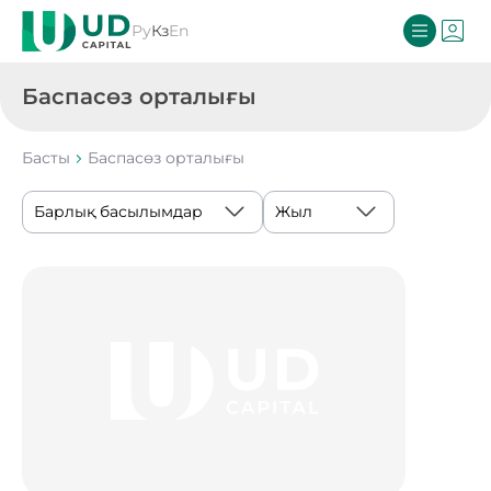
Ру
Кз
En
Баспасөз орталығы
Басты
Баспасөз орталығы