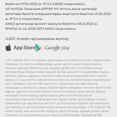
берілген 07.04.2022 ж. № 3.2.248/20 лицензиясы.
ҚР ҚНРДА Лицензия АРРФР РК Ұлттық және шетелдік
валютада банктік операцияларды жүргізуге берілген 21.05.2024
ж. № 3.4.2 лицензиясы.
АХҚО аумағында қызмет жасауға берілген 06.12.2023 ж.
№AFSA-A-LA-2023-0017 АХҚО лицензиясы.
«UDC Invest» қосымшаны жүктеу
«UD Capital» АҚ Сізге қаржы құралдарына инвестициялау тәуекелмен
байланысты екенін хабарлайды және негізгі инвестицияланған
соманы қайтару бойынша да, қандай да бір кіріс алу бойынша да
кепілдіктерді білдірмейді. Қандай да бір қызметті пайдаланбас бұрын
немесе қаржы құралын немесе инвестициялық өнімді сатып алмас
бұрын, Сіз қызметтің және/немесе өнімнің экономикалық тәуекелдері
мен пайдасын, белгілі бір қызметті пайдалану кезінде мәміле
жасасудың салықтық, заңды, бухгалтерлік салдарын немесе белгілі бір
қаржы құралын немесе инвестициялық өнімді сатып алмас бұрын,
осындай тәуекелдерді қабылдауға дайын екеніңізді және
мүмкіндігіңізді өзіңіз бағалауыңыз керек. Басқа тұлғалардың өткен
тәжірибесі де, қаржылық жетістігі де болашақта бірдей нәтижелерге
қол жеткізуге кепілдік бермейді немесе анықтамайды. «UD Capital» АҚ
нақты залал мен жоғалған пайданы қоса алғанда, қандай да бір залал
(тікелей немесе жанама) үшін жауапты болмайды. Қандай да бір