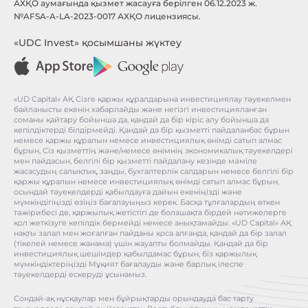
АХҚО аумағында қызмет жасауға берілген 06.12.2023 ж.
№AFSA-A-LA-2023-0017 АХҚО лицензиясы.
«UDC Invest» қосымшаны жүктеу
«UD Capital» АҚ Сізге қаржы құралдарына инвестициялау тәуекелмен
байланысты екенін хабарлайды және негізгі инвестицияланған
соманы қайтару бойынша да, қандай да бір кіріс алу бойынша да
кепілдіктерді білдірмейді. Қандай да бір қызметті пайдаланбас бұрын
немесе қаржы құралын немесе инвестициялық өнімді сатып алмас
бұрын, Сіз қызметтің және/немесе өнімнің экономикалық тәуекелдері
мен пайдасын, белгілі бір қызметті пайдалану кезінде мәміле
жасасудың салықтық, заңды, бухгалтерлік салдарын немесе белгілі бір
қаржы құралын немесе инвестициялық өнімді сатып алмас бұрын,
осындай тәуекелдерді қабылдауға дайын екеніңізді және
мүмкіндігіңізді өзіңіз бағалауыңыз керек. Басқа тұлғалардың өткен
тәжірибесі де, қаржылық жетістігі де болашақта бірдей нәтижелерге
қол жеткізуге кепілдік бермейді немесе анықтамайды. «UD Capital» АҚ
нақты залал мен жоғалған пайданы қоса алғанда, қандай да бір залал
(тікелей немесе жанама) үшін жауапты болмайды. Қандай да бір
инвестициялық шешімдер қабылдамас бұрын, біз қаржылық
мүмкіндіктеріңізді Мұқият бағалауды және барлық ілеспе
тәуекелдерді ескеруді ұсынамыз.
Сондай-ақ нұсқаулар мен бұйрықтарды орындауда бас тарту