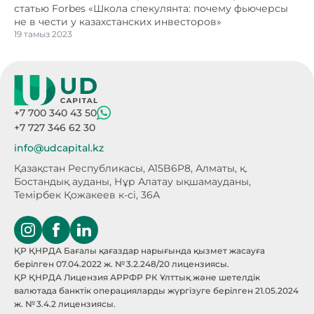
статью Forbes «Школа спекулянта: почему фьючерсы
не в чести у казахстанских инвесторов»
19 тамыз 2023
+7 700 340 43 50
+7 727 346 62 30
info@udcapital.kz
Қазақстан Республикасы, A15B6P8,
Алматы, қ.
Бостандық ауданы, Нұр Алатау
ықшамауданы,
Темірбек Қожакеев к-сі, 36А
ҚР ҚНРДА Бағалы қағаздар нарығында қызмет жасауға
берілген 07.04.2022 ж. № 3.2.248/20 лицензиясы.
ҚР ҚНРДА Лицензия АРРФР РК Ұлттық және шетелдік
валютада банктік операцияларды жүргізуге берілген 21.05.2024
ж. № 3.4.2 лицензиясы.