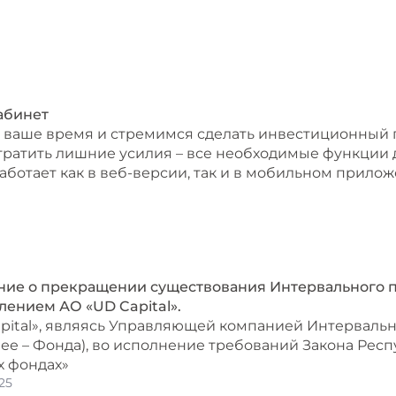
абинет
ваше время и стремимся сделать инвестиционный 
тратить лишние усилия – все необходимые функции 
аботает как в веб-версии, так и в мобильном прилож
ие о прекращении существования Интервального п
лением АО «UD Capital».
pital», являясь Управляющей компанией Интерваль
алее – Фонда), во исполнение требований Закона Ре
 фондах»
25