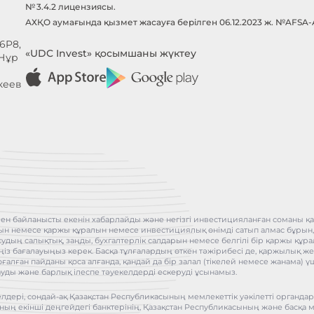
№ 3.4.2 лицензиясы.
АХҚО аумағында қызмет жасауға берілген 06.12.2023 ж. №AFSA
6P8,
«UDC Invest» қосымшаны жүктеу
 Нұр
кеев
ен байланысты екенін хабарлайды және негізгі инвестицияланған соманы қай
бұрын немесе қаржы құралын немесе инвестициялық өнімді сатып алмас бұрын
асудың салықтық, заңды, бухгалтерлік салдарын немесе белгілі бір қаржы қ
іңіз бағалауыңыз керек. Басқа тұлғалардың өткен тәжірибесі де, қаржылық жет
оғалған пайданы қоса алғанда, қандай да бір залал (тікелей немесе жанама
ауды және барлық ілеспе тәуекелдерді ескеруді ұсынамыз.
лдері, сондай-ақ Қазақстан Республикасының мемлекеттік уәкілетті органда
ның екінші деңгейдегі банктерінің, Қазақстан Республикасының және басқа 