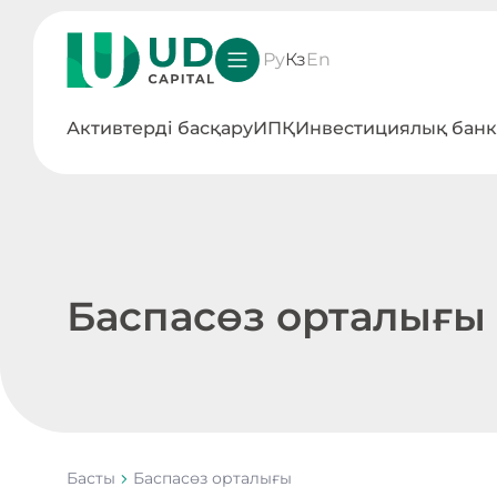
Ру
Кз
En
Активтерді басқару
ИПҚ
Инвестициялық банк
Баспасөз орталығы
Басты
Баспасөз орталығы