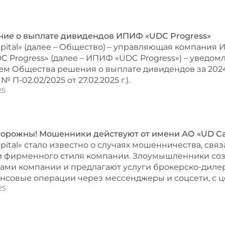
ие о выплате дивидендов ИПИФ «UDC Progress»
pital» (далее – Общество) – управляющая компания
C Progress» (далее – ИПИФ «UDC Progress») – уведо
м Общества решения о выплате дивидендов за 2024
 П-02.02/2025 от 27.02.2025 г.).
25
торожны! Мошенники действуют от имени АО «UD Ca
pital» стало известно о случаях мошенничества, св
и фирменного стиля компании. Злоумышленники соз
ами компании и предлагают услуги брокерско-диле
ансовые операции через мессенджеры и соцсети, с 
25