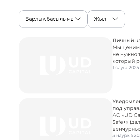
Личный к
Мы ценим 
не нужно 
который р
1 сәуір 2025
Уведомлен
под управ
АО «UD Ca
Safe+» (д
венчурных
3 наурыз 20