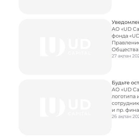
Уведомлен
АО «UD Ca
фонда «UD
Правление
Общества №
27 ақпан 20
Будьте ос
АО «UD Ca
логотипа 
сотрудник
и пр. фин
26 ақпан 20