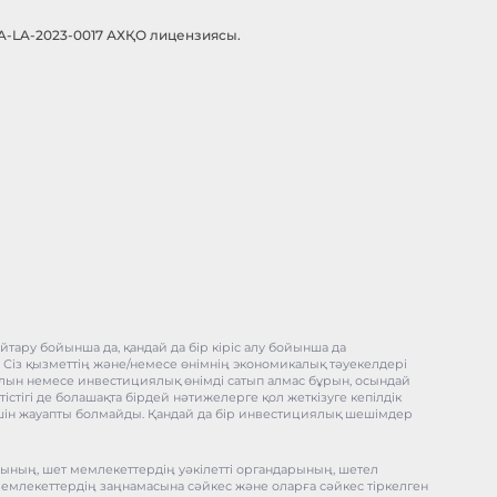
-A-LA-2023-0017 АХҚО лицензиясы.
тару бойынша да, қандай да бір кіріс алу бойынша да
, Сіз қызметтің және/немесе өнімнің экономикалық тәуекелдері
ұралын немесе инвестициялық өнімді сатып алмас бұрын, осындай
істігі де болашақта бірдей нәтижелерге қол жеткізуге кепілдік
) үшін жауапты болмайды. Қандай да бір инвестициялық шешімдер
рының, шет мемлекеттердің уәкілетті органдарының, шетел
мемлекеттердің заңнамасына сәйкес және оларға сәйкес тіркелген