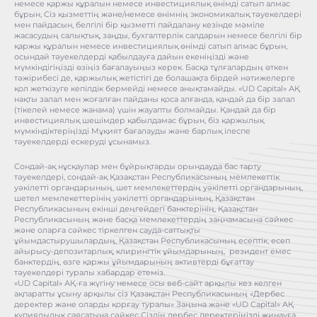
немесе қаржы құралын немесе инвестициялық өнімді сатып алмас
бұрын, Сіз қызметтің және/немесе өнімнің экономикалық тәуекелдері
мен пайдасын, белгілі бір қызметті пайдалану кезінде мәміле
жасасудың салықтық, заңды, бухгалтерлік салдарын немесе белгілі бір
қаржы құралын немесе инвестициялық өнімді сатып алмас бұрын,
осындай тәуекелдерді қабылдауға дайын екеніңізді және
мүмкіндігіңізді өзіңіз бағалауыңыз керек. Басқа тұлғалардың өткен
тәжірибесі де, қаржылық жетістігі де болашақта бірдей нәтижелерге
қол жеткізуге кепілдік бермейді немесе анықтамайды. «UD Capital» АҚ
нақты залал мен жоғалған пайданы қоса алғанда, қандай да бір залал
(тікелей немесе жанама) үшін жауапты болмайды. Қандай да бір
инвестициялық шешімдер қабылдамас бұрын, біз қаржылық
мүмкіндіктеріңізді Мұқият бағалауды және барлық ілеспе
тәуекелдерді ескеруді ұсынамыз.
Сондай-ақ нұсқаулар мен бұйрықтарды орындауда бас тарту
тәуекелдері, сондай-ақ Қазақстан Республикасының мемлекеттік
уәкілетті органдарының, шет мемлекеттердің уәкілетті органдарының,
шетел мемлекеттерінің уәкілетті органдарының, Қазақстан
Республикасының екінші деңгейдегі банктерінің, Қазақстан
Республикасының және басқа мемлекеттердің заңнамасына сәйкес
және оларға сәйкес тіркелген сауда-саттықты
ұйымдастырушылардың, Қазақстан Республикасының есептік, есеп
айырысу-депозитарлық, клирингтік ұйымдарының, резидент емес
банктердің, өзге қаржы ұйымдарының активтерді бұғаттау
тәуекелдері туралы хабардар етеміз.
«UD Capital» АҚ-ға жүгіну немесе осы веб-сайт арқылы кез келген
ақпаратты ұсыну арқылы сіз Қазақстан Республикасының «Дербес
деректер және оларды қорғау туралы» Заңына және «UD Capital» АҚ
құпиялылық саясатына сәйкес Сіздің дербес деректеріңізді жинауға,