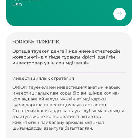
USD
«ORION» ТИЖИПҚ
Орташа тәуекел деңгейінде және активтердің
жоғары өтімділігінде тұрақты кірісті іздейтін
инвесторлар үшін сенімді шешім.
Инвестициялық стратегия
ORION тәуекелмен инвестицияланатын жабық
инвестициалық пай қоры бір ай ішінде қолма-
қол ақшаға айналуы мүмкін өтімді қаржы
құралдарына инвестициялауға арналған.
Стратегия капиталды сақтауға, құбылмалылықты
азайтуға және консервативті активтер
жиынтығын пайдалану арқылы ықтимал
шығындарды азайтуға бағытталған.