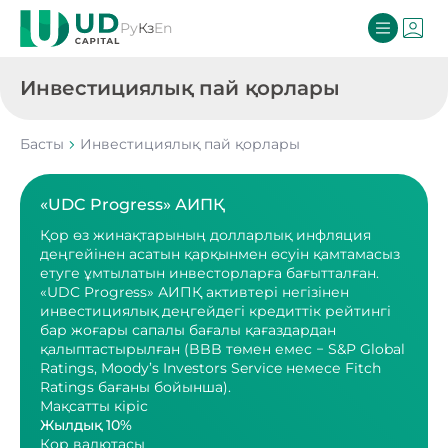
Ру
Кз
En
Инвестициялық пай қорлары
Басты
Инвестициялық пай қорлары
«UDC Progress» АИПҚ
Қор өз жинақтарының долларлық инфляция
деңгейінен асатын қарқынмен өсуін қамтамасыз
етуге ұмтылатын инвесторларға бағытталған.
«UDC Progress» АИПҚ активтері негізінен
инвестициялық деңгейдегі кредиттік рейтингі
бар жоғары сапалы бағалы қағаздардан
қалыптастырылған (BBB төмен емес − S&P Global
Ratings, Moody’s Investors Service немесе Fitch
Ratings бағаны бойынша).
Мақсатты кіріс
Жылдық 10%
Қор валютасы