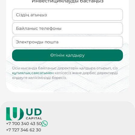
Инвестициялауды бастаңыз
Сонымен қатар, «UDC Progress» АИПҚ - халықаралық
инвестициялық кредиттік рейтингі BBB-ден төмен
емес бағалы қағаздар ғана инвестицияланады -
Сіздің атыңыз
халықаралық рейтингтік агенттіктер шкаласы
бойынша (S&P, Moody’s, Fitch), бұл эмитенттердің
Байланыс телефоны
дефолт тәуекелін айтарлықтай төмендетеді.
Электронды пошта
Өтінім қалдыру
Осы нысанда байланыс деректерін қалдыра отырып, сіз
құпиялық саясатымен
келісесіз және дербес деректерді
өңдеуге келісіміңізді бересіз.
+7 700 340 43 50
+7 727 346 62 30