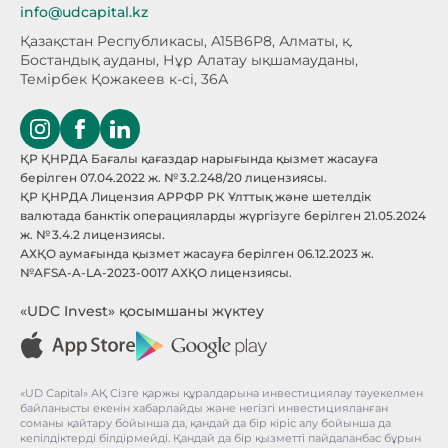
info@udcapital.kz
Қазақстан Республикасы, A15B6P8,
Алматы, қ.
Бостандық ауданы, Нұр Алатау
ықшамауданы,
Темірбек Қожакеев к-сі, 36А
ҚР ҚНРДА Бағалы қағаздар нарығында қызмет жасауға
берілген 07.04.2022 ж. № 3.2.248/20 лицензиясы.
ҚР ҚНРДА Лицензия АРРФР РК Ұлттық және шетелдік
валютада банктік операцияларды жүргізуге берілген 21.05.2024
ж. № 3.4.2 лицензиясы.
АХҚО аумағында қызмет жасауға берілген 06.12.2023 ж.
№AFSA-A-LA-2023-0017 АХҚО лицензиясы.
«UDC Invest» қосымшаны жүктеу
«UD Capital» АҚ Сізге қаржы құралдарына инвестициялау тәуекелмен
байланысты екенін хабарлайды және негізгі инвестицияланған
соманы қайтару бойынша да, қандай да бір кіріс алу бойынша да
кепілдіктерді білдірмейді. Қандай да бір қызметті пайдаланбас бұрын