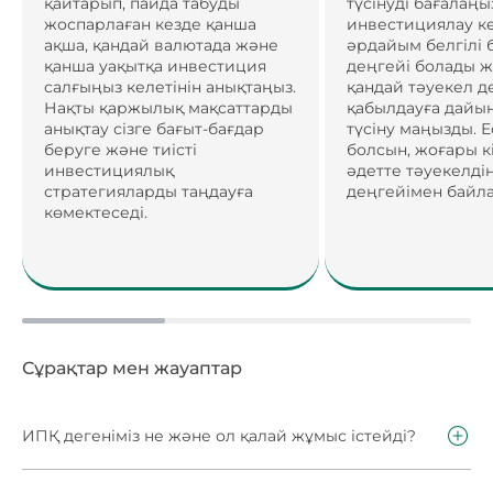
қайтарып, пайда табуды
түсінуді бағалаңы
жоспарлаған кезде қанша
инвестициялау ке
ақша, қандай валютада және
әрдайым белгілі 
қанша уақытқа инвестиция
деңгейі болады ж
салғыңыз келетінін анықтаңыз.
қандай тәуекел д
Нақты қаржылық мақсаттарды
қабылдауға дайын
анықтау сізге бағыт-бағдар
түсіну маңызды. Е
беруге және тиісті
болсын, жоғары кі
инвестициялық
әдетте тәуекелді
стратегияларды таңдауға
деңгейімен байл
көмектеседі.
Сұрақтар мен жауаптар
ИПҚ дегеніміз не және ол қалай жұмыс істейді?
Инвестициялық пай қоры (ИПҚ) - бұл