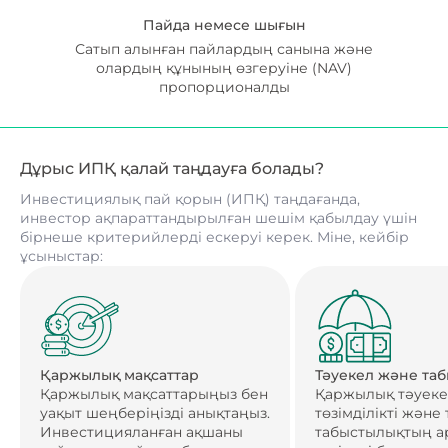
Пайда немесе шығын
Сатып алынған пайлардың санына және
олардың құнының өзгеруіне (NAV)
пропорционалды
Дұрыс ИПҚ қалай таңдауға болады?
Инвестициялық пай қорын (ИПҚ) таңдағанда,
инвестор ақпараттандырылған шешім қабылдау үшін
бірнеше критерийлерді ескеруі керек. Міне, кейбір
ұсыныстар:
Қаржылық мақсаттар
Тәуекел және та
Қаржылық мақсаттарыңыз бен
Қаржылық тәуеке
уақыт шеңберіңізді анықтаңыз.
төзімділікті және
Инвестицияланған ақшаны
табыстылықтың а