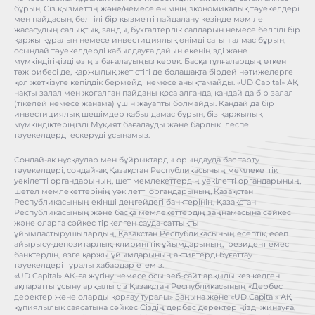
бұрын, Сіз қызметтің және/немесе өнімнің экономикалық тәуекелдері
мен пайдасын, белгілі бір қызметті пайдалану кезінде мәміле
жасасудың салықтық, заңды, бухгалтерлік салдарын немесе белгілі бір
қаржы құралын немесе инвестициялық өнімді сатып алмас бұрын,
осындай тәуекелдерді қабылдауға дайын екеніңізді және
мүмкіндігіңізді өзіңіз бағалауыңыз керек. Басқа тұлғалардың өткен
тәжірибесі де, қаржылық жетістігі де болашақта бірдей нәтижелерге
қол жеткізуге кепілдік бермейді немесе анықтамайды. «UD Capital» АҚ
нақты залал мен жоғалған пайданы қоса алғанда, қандай да бір залал
(тікелей немесе жанама) үшін жауапты болмайды. Қандай да бір
инвестициялық шешімдер қабылдамас бұрын, біз қаржылық
мүмкіндіктеріңізді Мұқият бағалауды және барлық ілеспе
тәуекелдерді ескеруді ұсынамыз.
Сондай-ақ нұсқаулар мен бұйрықтарды орындауда бас тарту
тәуекелдері, сондай-ақ Қазақстан Республикасының мемлекеттік
уәкілетті органдарының, шет мемлекеттердің уәкілетті органдарының,
шетел мемлекеттерінің уәкілетті органдарының, Қазақстан
Республикасының екінші деңгейдегі банктерінің, Қазақстан
Республикасының және басқа мемлекеттердің заңнамасына сәйкес
және оларға сәйкес тіркелген сауда-саттықты
ұйымдастырушылардың, Қазақстан Республикасының есептік, есеп
айырысу-депозитарлық, клирингтік ұйымдарының, резидент емес
банктердің, өзге қаржы ұйымдарының активтерді бұғаттау
тәуекелдері туралы хабардар етеміз.
«UD Capital» АҚ-ға жүгіну немесе осы веб-сайт арқылы кез келген
ақпаратты ұсыну арқылы сіз Қазақстан Республикасының «Дербес
деректер және оларды қорғау туралы» Заңына және «UD Capital» АҚ
құпиялылық саясатына сәйкес Сіздің дербес деректеріңізді жинауға,