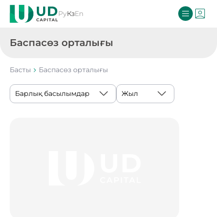
Ру
Кз
En
Баспасөз орталығы
Басты
Баспасөз орталығы