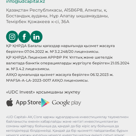
info@udcapital.kz
Қазақстан Республикасы, A15B6P8,
Алматы, қ.
Бостандық ауданы, Нұр Алатау
ықшамауданы,
Темірбек Қожакеев к-сі, 36А
ҚР ҚНРДА Бағалы қағаздар нарығында қызмет жасауға
берілген 07.04.2022 ж. № 3.2.248/20 лицензиясы.
ҚР ҚНРДА Лицензия АРРФР РК Ұлттық және шетелдік
валютада банктік операцияларды жүргізуге берілген 21.05.2024
ж. № 3.4.2 лицензиясы.
АХҚО аумағында қызмет жасауға берілген 06.12.2023 ж.
№AFSA-A-LA-2023-0017 АХҚО лицензиясы.
«UDC Invest» қосымшаны жүктеу
«UD Capital» АҚ Сізге қаржы құралдарына инвестициялау тәуекелмен
байланысты екенін хабарлайды және негізгі инвестицияланған
соманы қайтару бойынша да, қандай да бір кіріс алу бойынша да
кепілдіктерді білдірмейді. Қандай да бір қызметті пайдаланбас бұрын
немесе қаржы құралын немесе инвестициялық өнімді сатып алмас