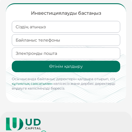
Инвестициялауды бастаңыз
Сіздің атыңыз
Байланыс телефоны
Электронды пошта
Өтінім қалдыру
Осы нысанда байланыс деректерін қалдыра отырып, сіз
құпиялық саясатымен
келісесіз және дербес деректерді
өңдеуге келісіміңізді бересіз.