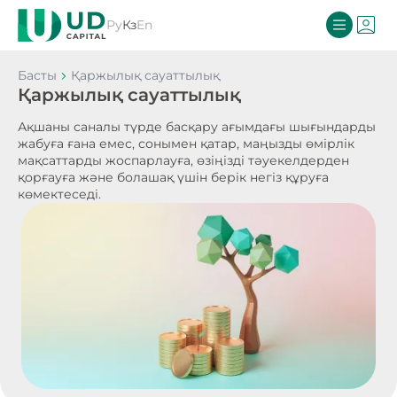
Ру
Кз
En
Басты
Қаржылық сауаттылық
Қаржылық сауаттылық
Ақшаны саналы түрде басқару ағымдағы шығындарды
жабуға ғана емес, сонымен қатар, маңызды өмірлік
мақсаттарды жоспарлауға, өзіңізді тәуекелдерден
қорғауға және болашақ үшін берік негіз құруға
көмектеседі.