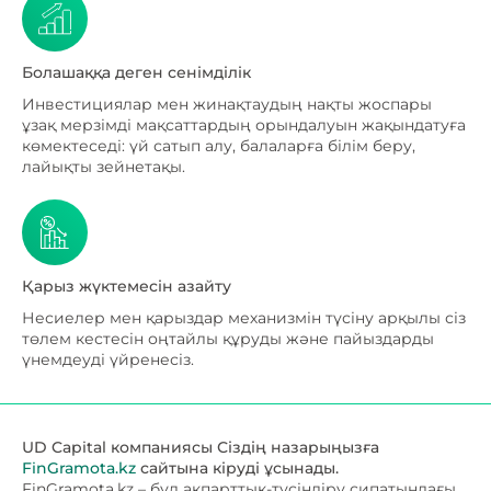
Болашаққа деген сенімділік
Инвестициялар мен жинақтаудың нақты жоспары
ұзақ мерзімді мақсаттардың орындалуын жақындатуға
көмектеседі: үй сатып алу, балаларға білім беру,
лайықты зейнетақы.
Қарыз жүктемесін азайту
Несиелер мен қарыздар механизмін түсіну арқылы сіз
төлем кестесін оңтайлы құруды және пайыздарды
үнемдеуді үйренесіз.
UD Capital компаниясы Сіздің назарыңызға
FinGramota.kz
сайтына кіруді ұсынады.
FinGramota.kz – бұл ақпарттық-түсіндіру сипатындағы