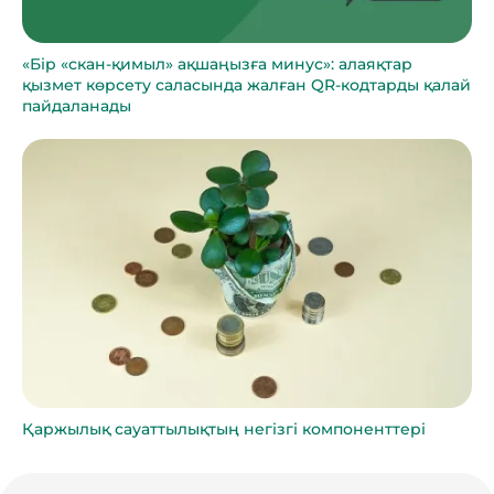
«Бір «скан-қимыл» ақшаңызға минус»: алаяқтар
қызмет көрсету саласында жалған QR-кодтарды қалай
пайдаланады
Қаржылық сауаттылықтың негізгі компоненттері