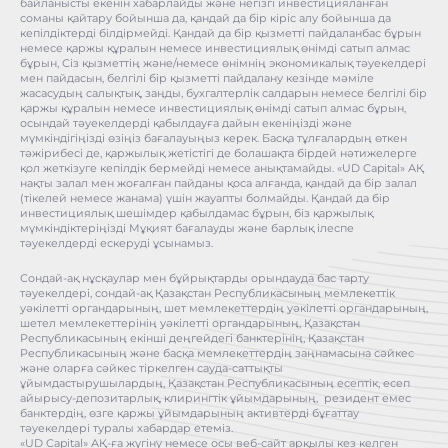
байланысты екенін хабарлайды және негізгі инвестицияланған
соманы қайтару бойынша да, қандай да бір кіріс алу бойынша да
кепілдіктерді білдірмейді. Қандай да бір қызметті пайдаланбас бұрын
немесе қаржы құралын немесе инвестициялық өнімді сатып алмас
бұрын, Сіз қызметтің және/немесе өнімнің экономикалық тәуекелдері
мен пайдасын, белгілі бір қызметті пайдалану кезінде мәміле
жасасудың салықтық, заңды, бухгалтерлік салдарын немесе белгілі бір
қаржы құралын немесе инвестициялық өнімді сатып алмас бұрын,
осындай тәуекелдерді қабылдауға дайын екеніңізді және
мүмкіндігіңізді өзіңіз бағалауыңыз керек. Басқа тұлғалардың өткен
тәжірибесі де, қаржылық жетістігі де болашақта бірдей нәтижелерге
қол жеткізуге кепілдік бермейді немесе анықтамайды. «UD Capital» АҚ
нақты залал мен жоғалған пайданы қоса алғанда, қандай да бір залал
(тікелей немесе жанама) үшін жауапты болмайды. Қандай да бір
инвестициялық шешімдер қабылдамас бұрын, біз қаржылық
мүмкіндіктеріңізді Мұқият бағалауды және барлық ілеспе
тәуекелдерді ескеруді ұсынамыз.
Сондай-ақ нұсқаулар мен бұйрықтарды орындауда бас тарту
тәуекелдері, сондай-ақ Қазақстан Республикасының мемлекеттік
уәкілетті органдарының, шет мемлекеттердің уәкілетті органдарының,
шетел мемлекеттерінің уәкілетті органдарының, Қазақстан
Республикасының екінші деңгейдегі банктерінің, Қазақстан
Республикасының және басқа мемлекеттердің заңнамасына сәйкес
және оларға сәйкес тіркелген сауда-саттықты
ұйымдастырушылардың, Қазақстан Республикасының есептік, есеп
айырысу-депозитарлық, клирингтік ұйымдарының, резидент емес
банктердің, өзге қаржы ұйымдарының активтерді бұғаттау
тәуекелдері туралы хабардар етеміз.
«UD Capital» АҚ-ға жүгіну немесе осы веб-сайт арқылы кез келген