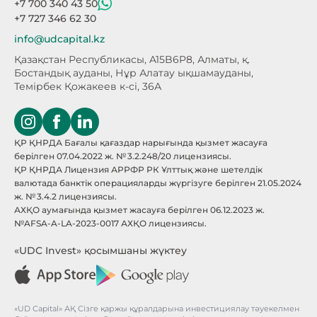
+7 700 340 43 50
+7 727 346 62 30
info@udcapital.kz
Қазақстан Республикасы, A15B6P8,
Алматы, қ.
Бостандық ауданы, Нұр Алатау
ықшамауданы,
Темірбек Қожакеев к-сі, 36А
ҚР ҚНРДА Бағалы қағаздар нарығында қызмет жасауға
берілген 07.04.2022 ж. № 3.2.248/20 лицензиясы.
ҚР ҚНРДА Лицензия АРРФР РК Ұлттық және шетелдік
валютада банктік операцияларды жүргізуге берілген 21.05.2024
ж. № 3.4.2 лицензиясы.
АХҚО аумағында қызмет жасауға берілген 06.12.2023 ж.
№AFSA-A-LA-2023-0017 АХҚО лицензиясы.
«UDC Invest» қосымшаны жүктеу
«UD Capital» АҚ Сізге қаржы құралдарына инвестициялау тәуекелмен