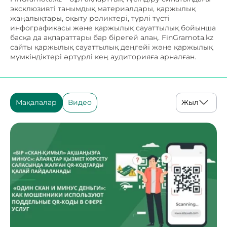
эксклюзивті танымдық материалдары, қаржылық
жаңалықтары, оқыту роликтері, түрлі түсті
инфографикасы және қаржылық сауаттылық бойынша
басқа да ақпараттары бар бірегей алаң. FinGramota.kz
сайты қаржылық сауаттылық деңгейі және қаржылық
мүмкіндіктері әртүрлі кең аудиторияға арналған.
Мақалалар
Видео