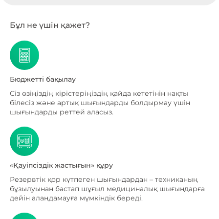
Бұл не үшін қажет?
Бюджетті бақылау
Сіз өзіңіздің кірістеріңіздің қайда кететінін нақты
білесіз және артық шығындарды болдырмау үшін
шығындарды реттей аласыз.
«Қауіпсіздік жастығын» құру
Резервтік қор күтпеген шығындардан – техниканың
бұзылуынан бастап шұғыл медициналық шығындарға
дейін алаңдамауға мүмкіндік береді.