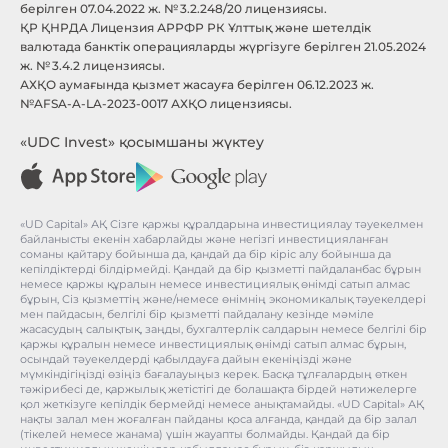
берілген 07.04.2022 ж. № 3.2.248/20 лицензиясы.
ҚР ҚНРДА Лицензия АРРФР РК Ұлттық және шетелдік
валютада банктік операцияларды жүргізуге берілген 21.05.2024
ж. № 3.4.2 лицензиясы.
АХҚО аумағында қызмет жасауға берілген 06.12.2023 ж.
№AFSA-A-LA-2023-0017 АХҚО лицензиясы.
«UDC Invest» қосымшаны жүктеу
«UD Capital» АҚ Сізге қаржы құралдарына инвестициялау тәуекелмен
байланысты екенін хабарлайды және негізгі инвестицияланған
соманы қайтару бойынша да, қандай да бір кіріс алу бойынша да
кепілдіктерді білдірмейді. Қандай да бір қызметті пайдаланбас бұрын
немесе қаржы құралын немесе инвестициялық өнімді сатып алмас
бұрын, Сіз қызметтің және/немесе өнімнің экономикалық тәуекелдері
мен пайдасын, белгілі бір қызметті пайдалану кезінде мәміле
жасасудың салықтық, заңды, бухгалтерлік салдарын немесе белгілі бір
қаржы құралын немесе инвестициялық өнімді сатып алмас бұрын,
осындай тәуекелдерді қабылдауға дайын екеніңізді және
мүмкіндігіңізді өзіңіз бағалауыңыз керек. Басқа тұлғалардың өткен
тәжірибесі де, қаржылық жетістігі де болашақта бірдей нәтижелерге
қол жеткізуге кепілдік бермейді немесе анықтамайды. «UD Capital» АҚ
нақты залал мен жоғалған пайданы қоса алғанда, қандай да бір залал
(тікелей немесе жанама) үшін жауапты болмайды. Қандай да бір