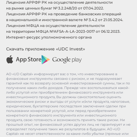
Лицензия АРРФР РК на осуществление деятельности
на рынке ценных бумаг № 3.2.248/20 от 07.04.2022.
Лицензия АРРФР РК на проведение банковских операций
в национальной и иностранной валюте № 3.4.2 от 21.05.2024.
Лицензия МФЦА на осуществление деятельности
на территории МФЦА №AFSA-A-LA-2023-0017 от 06.12.2023.
Интернет-ресурс уполномоченного органа
Скачать приложение «UDC Invest»
АО «UD Capital» информирует вас о том, что инвестирование в
финансовые инструменты связано с риском, и не подразумевает
гарантий как по возврату основной инвестированной суммы, так и по
получению каких-либо доходов. Прежде чем воспользоваться какой-
либо услугой или приобретением финансового инструмента или
инвестиционного продукта, Вы должны самостоятельно оценить
экономические риски и выгоды от услуги и/или продукта, налоговые,
юридические, бухгалтерские последствия заключения сделки при
пользовании конкретной услугой, или перед приобретением
конкретного финансового инструмента или инвестиционного
продукта, свою готовность и возможность принять такие риски. Ни
прошлый опыт, ни финансовый успех других лиц не гарантирует и не
определяет получение таких же результатов в будущем. АО «UD
Capital» не несет ответственности за какие-либо убытки (прямые или