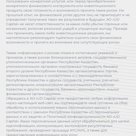
пользовании конкретной услугой, или перед приобретением
конкретного финансового инструмента или инвестиционного
продукта, свою готовность и возможность принять такие риски. Ни
прошлый опыт, ни финансовый успех других лиц не гарантирует и не
определяет получение таких же результатов в будущем. АО «UD
Capital» не несет ответственности за какие-либо убытки (прямые или
косвенные), включая реальный ущерб и упущенную выгоду. Прежде
чем принимать, какие-либо инвестиционные решения, мы
настоятельно рекомендуем тщательно оценить свои финансовые
возможности и принять во внимание все сопутствующие риски.
Также информируем о рисках отказа в исполнении указаний и
приказов, а также рисках блокирования активов, государственными
уполномоченными органами Республики Казахстан,
уполномоченными органами иностранных государств, банками
второго уровня Республики Казахстан, организаторами торгов,
зарегистрированных в соответствии и с законодательством
Республики Казахстан и других государств, учетными, расчетно-
депозитарными, клиринговыми организациями Республики
Казахстан и других государств, банками-нерезидентами, иными
финансовыми организациями.
Обращаясь в АО «UD Capital» или предоставляя любую информацию
через настоящий веб-сайт, вы подтверждаете своё согласие на сбор,
обработку и использование ваших персональных данных в
соответствии с законом Республики Казахстан «О персональных
данных и их защите» и Политикой конфиденциальности АО «UD
Capital». Ваши персональные данные могут обрабатываться для целей
идентификации, коммуникации, выполнения регуляторных
требований, проведения процедур KYC/AML, а также для
предоставления информации или услуг.