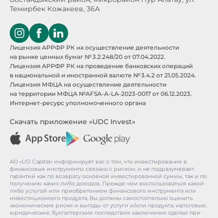
Темирбек Кожакеев, 36А
Лицензия АРРФР РК на осуществление деятельности
на рынке ценных бумаг № 3.2.248/20 от 07.04.2022.
Лицензия АРРФР РК на проведение банковских операций
в национальной и иностранной валюте № 3.4.2 от 21.05.2024.
Лицензия МФЦА на осуществление деятельности
на территории МФЦА №AFSA-A-LA-2023-0017 от 06.12.2023.
Интернет-ресурс уполномоченного органа
Скачать приложение «UDC Invest»
АО «UD Capital» информирует вас о том, что инвестирование в
финансовые инструменты связано с риском, и не подразумевает
гарантий как по возврату основной инвестированной суммы, так и по
получению каких-либо доходов. Прежде чем воспользоваться какой-
либо услугой или приобретением финансового инструмента или
инвестиционного продукта, Вы должны самостоятельно оценить
экономические риски и выгоды от услуги и/или продукта, налоговые,
юридические, бухгалтерские последствия заключения сделки при