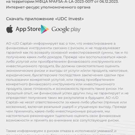
на территории МФЦА №AFSA-A-LA-2023-0017 от 06.12.2023.
Интернет-ресурс уполномоченного органа
Скачать приложение «UDC Invest»
АО «UD Capital» информирует вас о том, что инвестирование в
финансовые инструменты связано с риском, и не подразумевает
гарантий как по возврату основной инвестированной суммы, так и по
получению каких-либо доходов. Прежде чем воспользоваться какой-
либо услугой или приобретением финансового инструмента или
инвестиционного продукта, Вы должны самостоятельно оценить
экономические риски и выгоды от услуги и/или продукта, налоговые,
юридические, бухгалтерские последствия заключения сделки при
пользовании конкретной услугой, или перед приобретением
конкретного финансового инструмента или инвестиционного
продукта, свою готовность и возможность принять такие риски. Ни
прошлый опыт, ни финансовый успех других лиц не гарантирует и не
определяет получение таких же результатов в будущем. АО «UD
Capital» не несет ответственности за какие-либо убытки (прямые или
косвенные), включая реальный ущерб и упущенную выгоду. Прежде
чем принимать, какие-либо инвестиционные решения, мы
настоятельно рекомендуем тщательно оценить свои финансовые
возможности и принять во внимание все сопутствующие риски.
Также информируем о рисках отказа в исполнении указаний и