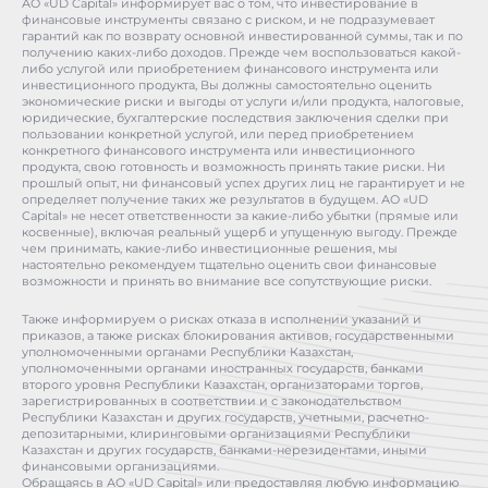
АО «UD Capital» информирует вас о том, что инвестирование в
финансовые инструменты связано с риском, и не подразумевает
гарантий как по возврату основной инвестированной суммы, так и по
получению каких-либо доходов. Прежде чем воспользоваться какой-
либо услугой или приобретением финансового инструмента или
инвестиционного продукта, Вы должны самостоятельно оценить
экономические риски и выгоды от услуги и/или продукта, налоговые,
юридические, бухгалтерские последствия заключения сделки при
пользовании конкретной услугой, или перед приобретением
конкретного финансового инструмента или инвестиционного
продукта, свою готовность и возможность принять такие риски. Ни
прошлый опыт, ни финансовый успех других лиц не гарантирует и не
определяет получение таких же результатов в будущем. АО «UD
Capital» не несет ответственности за какие-либо убытки (прямые или
косвенные), включая реальный ущерб и упущенную выгоду. Прежде
чем принимать, какие-либо инвестиционные решения, мы
настоятельно рекомендуем тщательно оценить свои финансовые
возможности и принять во внимание все сопутствующие риски.
Также информируем о рисках отказа в исполнении указаний и
приказов, а также рисках блокирования активов, государственными
уполномоченными органами Республики Казахстан,
уполномоченными органами иностранных государств, банками
второго уровня Республики Казахстан, организаторами торгов,
зарегистрированных в соответствии и с законодательством
Республики Казахстан и других государств, учетными, расчетно-
депозитарными, клиринговыми организациями Республики
Казахстан и других государств, банками-нерезидентами, иными
финансовыми организациями.
Обращаясь в АО «UD Capital» или предоставляя любую информацию