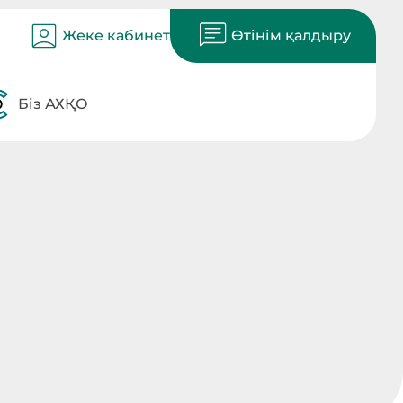
Жеке кабинет
Өтінім қалдыру
Біз АХҚО