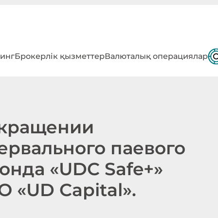
инг
Брокерлік қызметтер
Валюталық операциялар
екращении
ервального паевого
онда «UDC Safe+»
 «UD Capital».