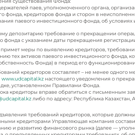
ения существования Фонда:
держателей паев, уполномоченного органа, органи
о фонда, кредиторов фонда и сторон в неисполненн
ния паевого инвестиционного фонда, об условиях 
ому депозитарию требование о прекращении операц
о фонда с указанием даты прекращения регистрации
примет меры по выявлению кредиторов, требования
ению тех активов паевого инвестиционного фонда, к
обственность Фонда) в период его функционировани
ований кредиторов составляет – не менее одного ме
и
www.udcapital.kz
настоящего уведомления о прекр
дке, установленном Правилами Фонда.
срока кредиторы вправе обратиться с письменным 
@udcapital.kz
либо по адресу: Республика Казахстан, A
дъявления требований кредиторов, которые должны у
анными кредиторами Управляющая компания составит
анию и развитию финансового рынка (далее — уполн
а, о предъявленных кредиторами требованиях, об оп