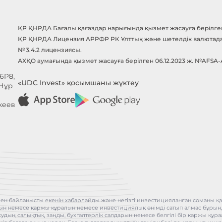
ҚР ҚНРДА Бағалы қағаздар нарығында қызмет жасауға берілген 
ҚР ҚНРДА Лицензия АРРФР РК Ұлттық және шетелдік валютада б
№ 3.4.2 лицензиясы.
АХҚО аумағында қызмет жасауға берілген 06.12.2023 ж. №AFSA
6P8,
«UDC Invest» қосымшаны жүктеу
 Нұр
кеев
ен байланысты екенін хабарлайды және негізгі инвестицияланған соманы қай
бұрын немесе қаржы құралын немесе инвестициялық өнімді сатып алмас бұрын
асудың салықтық, заңды, бухгалтерлік салдарын немесе белгілі бір қаржы қ