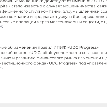
торожны! Мошенники действуют от имени АО «UD Ca
pital» стало известно о случаях мошенничества, св
и фирменного стиля компании. Злоумышленники соз
ами компании и предлагают услуги брокерско-диле
ансовые операции через мессенджеры и соцсети, с 
25
ние об изменении правил ИПИФ «UDC Progress»
ое общество «UD Capital» уведомляет о согласовани
анию и развитию финансового рынка изменений и 
нвестиционного фонда «UDC Progress» под управлени
25