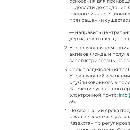
основания для прекращ
— довести до сведения 
паевого инвестиционног
прекращении существова
— направить центральн
держателей паев данног
Управляющая компания 
активов Фонда, и получ
зарегистрированы как с
Срок предъявления треб
Управляющей компани
опубликовонного в поря
В течение указанного 
электронной почте:
info
36.
По окончании срока пре
начала расчетов с указ
Казахстан по регулиров
стоимости активов Фонд