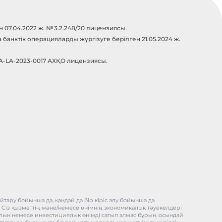
07.04.2022 ж. № 3.2.248/20 лицензиясы.
анктік операцияларды жүргізуге берілген 21.05.2024 ж.
-A-LA-2023-0017 АХҚО лицензиясы.
тару бойынша да, қандай да бір кіріс алу бойынша да
, Сіз қызметтің және/немесе өнімнің экономикалық тәуекелдері
ұралын немесе инвестициялық өнімді сатып алмас бұрын, осындай