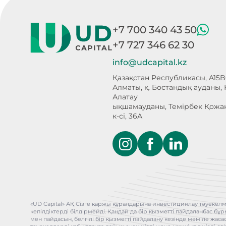
+7 700 340 43 50
+7 727 346 62 30
info@udcapital.kz
Қазақстан Республикасы, A15B
Алматы, қ. Бостандық ауданы,
Алатау
ықшамауданы, Темірбек Қожа
к-сі, 36А
«UD Capital» АҚ Сізге қаржы құралдарына инвестициялау тәуекелм
кепілдіктерді білдірмейді. Қандай да бір қызметті пайдаланбас 
мен пайдасын, белгілі бір қызметті пайдалану кезінде мәміле жас