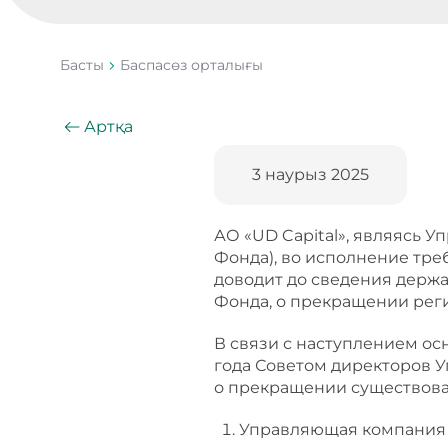
Басты
Баспасөз орталығы
Артқа
3 наурыз 2025
АО «UD Capital», являясь 
Фонда), во исполнение тре
доводит до сведения держ
Фонда, о прекращении реги
В связи с наступлением осн
года Советом директоров 
о прекращении существова
Управляющая компания в 