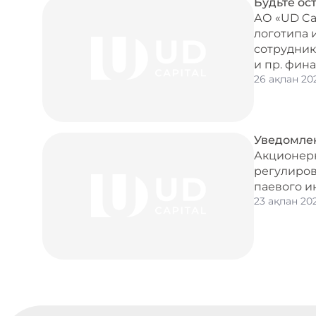
Будьте ос
АО «UD Ca
логотипа 
сотрудник
и пр. фин
26 ақпан 20
Уведомле
Акционерн
регулиров
паевого и
23 ақпан 20