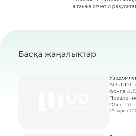
а также отчет о результ
Басқа жаңалықтар
Уведомлен
АО «UD Ca
фонда «UD
Правление
Общества №
27 ақпан 20