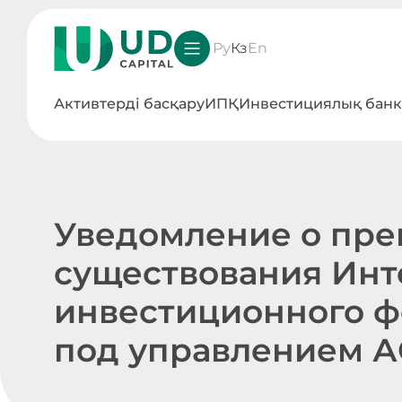
Ру
Кз
En
Активтерді басқару
ИПҚ
Инвестициялық банк
Уведомление о пр
существования Инт
инвестиционного ф
под управлением АО