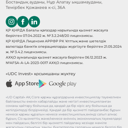
Бостандық ауданы, Нұр Алатау
ықшамауданы,
Темірбек Қожакеев к-сі, 36А
ҚР ҚНРДА Бағалы қағаздар нарығында қызмет жасауға
берілген 07.04.2022 ж. № 3.2.248/20 лицензиясы.
ҚР ҚНРДА Лицензия АРРФР РК Ұлттық және шетелдік
валютада банктік операцияларды жүргізуге берілген 21.05.2024
ж. № 3.4.2 лицензиясы.
АХҚО аумағында қызмет жасауға берілген 06.12.2023 ж.
№AFSA-A-LA-2023-0017 АХҚО лицензиясы.
«UDC Invest» қосымшаны жүктеу
«UD Capital» АҚ Сізге қаржы құралдарына инвестициялау тәуекелмен
байланысты екенін хабарлайды және негізгі инвестицияланған
соманы қайтару бойынша да, қандай да бір кіріс алу бойынша да
кепілдіктерді білдірмейді. Қандай да бір қызметті пайдаланбас бұрын
немесе қаржы құралын немесе инвестициялық өнімді сатып алмас
бұрын, Сіз қызметтің және/немесе өнімнің экономикалық тәуекелдері
мен пайдасын, белгілі бір қызметті пайдалану кезінде мәміле
жасасудың салықтық, заңды, бухгалтерлік салдарын немесе белгілі бір