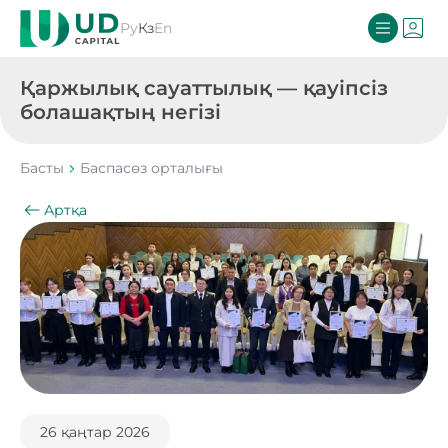
Ру
Кз
En
Қаржылық сауаттылық — қауіпсіз
болашақтың негізі
Басты
Баспасөз орталығы
Артқа
26 қаңтар 2026