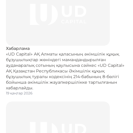
Хабарлама
«UD Capital» АҚ Алматы қаласының әкімшілік құқық
бұзушылықтар жөніндегі мамандандырылған
ауданаралық сотының қаулысына сәйкес «UD Capital»
АҚ Қазақстан Республикасы Әкімшілік құқық
бұзушылық туралы кодексінің 214-бабының 8-бөлігі
бойынша әкімшілік жауапкершілікке тартылғанын
хабарлайды.
19 қаңтар 2026