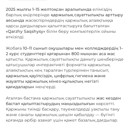
2025 жылғы 1–15 желтоқсан аралығында
еліміздің
барлық өңірлерінде
қаржылық сауаттылықты арттыру
аясында
жасөспірімдердің қаржылық алаяқтыққа
қарсы дағдыларын қалыптастыруға бағытталған
«Qarzhy Saqshysy»
білім беру компьютерлік ойыны
өткізілді.
Жобаға
10–11 сынып оқушылары мен колледждердің 1–
2 курс студенттері қатарынан 800 мыңнан аса жас
қатысты. Қаржылық сауаттылықты дамыту шеңберінде
қатысушылар интерактивті форматта қаржылық
алаяқтықтың кең таралған түрлерімен танысып,
қаржылық қауіпсіздік, цифрлық гигиена және
жауапты қаржылық мінез-құлықтың негізгі
қағидаларын
меңгерді.
Аталған бастама қаржылық сауаттылықты
жас кезден
бастап қалыптастырудың маңыздылығын
көрсетті.
Қаржыны тиімді басқару, тәуекелдерді уақтылы тану
және саналы қаржылық шешім қабылдау — бүгінгі
қоғамда әрбір азамат үшін қажет базалық дағдылар.