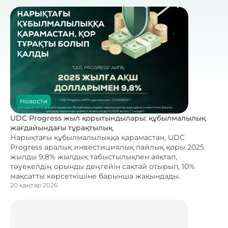
Новости
UDC Progress жыл қорытындылары: құбылмалылық
жағдайындағы тұрақтылық
Нарықтағы құбылмалылыққа қарамастан, UDC
Progress аралық инвестициялық пайлық қоры 2025
жылды 9,8% жылдық табыстылықпен аяқтап,
тәуекелдің орынды деңгейін сақтай отырып, 10%
мақсатты көрсеткішіне барынша жақындады.
20 қаңтар 2026