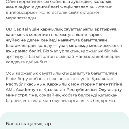
Ойын қорытындысы бойынша
аудандық, қалалық
және өңірлік деңгейдегі жеңімпаздар
анықталып,
дипломдармен және естелік сыйлықтармен
марапатталды.
UD Capital үшін қаржылық сауаттылықты арттыруға,
қаржылық мәдениетті дамытуға және қаржы
жүйесіне деген сенімді нығайтуға бағытталған
бастамаларды қолдау — ұзақ мерзімді миссиямыздың
ажырамас бөлігі.
Біз жас ұрпақтың қаржылық білімін
арттыруға бағытталған осындай маңызды жобаларды
қолдауға дайынбыз.
Осы қаржылық сауаттылықты дамытуға бағытталған
білім беру жобасын іске асырғаны үшін
Қазақстан
Республикасының Қаржылық мониторинг агенттігіне,
AML Academy-ге, Қазақстан Республикасы Оқу-ағарту
министрлігіне
, сондай-ақ жобаға белсенді қатысқан
барлық ұстаздар мен оқушыларға алғыс білдіреміз.
Басқа жаңалықтар