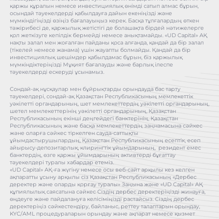
қаржы құралын немесе инвестициялық өнімді сатып алмас бұрын,
осындай тәуекелдерді қабылдауға дайын екеніңізді және
мүмкіндігіңізді өзіңіз бағалауыңыз керек. Басқа тұлғалардың өткен
тәжірибесі де, қаржылық жетістігі де болашақта бірдей нәтижелерге
қол жеткізуге кепілдік бермейді немесе анықтамайды. «UD Capital» АҚ
нақты залал мен жоғалған пайданы қоса алғанда, қандай да бір залал
(тікелей немесе жанама) үшін жауапты болмайды. Қандай да бір
инвестициялық шешімдер қабылдамас бұрын, біз қаржылық
мүмкіндіктеріңізді Мұқият бағалауды және барлық ілеспе
тәуекелдерді ескеруді ұсынамыз.
Сондай-ақ нұсқаулар мен бұйрықтарды орындауда бас тарту
тәуекелдері, сондай-ақ Қазақстан Республикасының мемлекеттік
уәкілетті органдарының, шет мемлекеттердің уәкілетті органдарының,
шетел мемлекеттерінің уәкілетті органдарының, Қазақстан
Республикасының екінші деңгейдегі банктерінің, Қазақстан
Республикасының және басқа мемлекеттердің заңнамасына сәйкес
және оларға сәйкес тіркелген сауда-саттықты
ұйымдастырушылардың, Қазақстан Республикасының есептік, есеп
айырысу-депозитарлық, клирингтік ұйымдарының, резидент емес
банктердің, өзге қаржы ұйымдарының активтерді бұғаттау
тәуекелдері туралы хабардар етеміз.
«UD Capital» АҚ-ға жүгіну немесе осы веб-сайт арқылы кез келген
ақпаратты ұсыну арқылы сіз Қазақстан Республикасының «Дербес
деректер және оларды қорғау туралы» Заңына және «UD Capital» АҚ
құпиялылық саясатына сәйкес Сіздің дербес деректеріңізді жинауға,
өңдеуге және пайдалануға келісіміңізді растайсыз. Сіздің дербес
деректеріңіз сәйкестендіру, байланыс, реттеу талаптарын орындау,
KYC/AML процедураларын орындау және ақпарат немесе қызмет