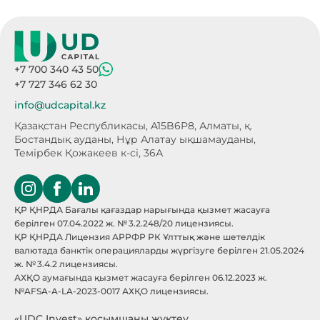
+7 700 340 43 50
+7 727 346 62 30
info@udcapital.kz
Қазақстан Республикасы, A15B6P8,
Алматы, қ.
Бостандық ауданы, Нұр Алатау
ықшамауданы,
Темірбек Қожакеев к-сі, 36А
ҚР ҚНРДА Бағалы қағаздар нарығында қызмет жасауға
берілген 07.04.2022 ж. № 3.2.248/20 лицензиясы.
ҚР ҚНРДА Лицензия АРРФР РК Ұлттық және шетелдік
валютада банктік операцияларды жүргізуге берілген 21.05.2024
ж. № 3.4.2 лицензиясы.
АХҚО аумағында қызмет жасауға берілген 06.12.2023 ж.
№AFSA-A-LA-2023-0017 АХҚО лицензиясы.
«UDC Invest» қосымшаны жүктеу