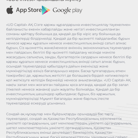
«UD Capital» АҚ Сізге қаржы құралдарына инвестициялау тәуекелмен
байланысты екенін хабарлайды және негізгі инвестицияланған
соманы қайтару бойынша да, қандай да бір кіріс алу бойынша да
кепілдіктерді білдірмейді. Қандай да бір қызметті пайдаланбас бұрын
немесе қаржы құралын немесе инвестициялық өнімді сатып алмас
бұрын, Сіз қызметтің және/немесе өнімнің экономикалық тәуекелдері
мен пайдасын, белгілі бір қызметті пайдалану кезінде мәміле
жасасудың салықтық, заңды, бухгалтерлік салдарын немесе белгілі бір
қаржы құралын немесе инвестициялық өнімді сатып алмас бұрын,
осындай тәуекелдерді қабылдауға дайын екеніңізді және
мүмкіндігіңізді өзіңіз бағалауыңыз керек. Басқа тұлғалардың өткен
тәжірибесі де, қаржылық жетістігі де болашақта бірдей нәтижелерге
қол жеткізуге кепілдік бермейді немесе анықтамайды. «UD Capital» АҚ
нақты залал мен жоғалған пайданы қоса алғанда, қандай да бір залал
(тікелей немесе жанама) үшін жауапты болмайды. Қандай да бір
инвестициялық шешімдер қабылдамас бұрын, біз қаржылық
мүмкіндіктеріңізді Мұқият бағалауды және барлық ілеспе
тәуекелдерді ескеруді ұсынамыз.
Сондай-ақ нұсқаулар мен бұйрықтарды орындауда бас тарту
тәуекелдері, сондай-ақ Қазақстан Республикасының мемлекеттік
уәкілетті органдарының, шет мемлекеттердің уәкілетті органдарының,
шетел мемлекеттерінің уәкілетті органдарының, Қазақстан
Республикасының екінші деңгейдегі банктерінің, Қазақстан
Республикасының және басқа мемлекеттердің заңнамасына сәйкес