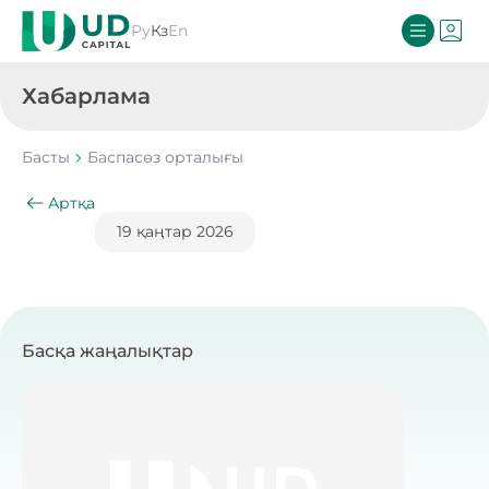
Ру
Кз
En
Хабарлама
Басты
Баспасөз орталығы
Артқа
19 қаңтар 2026
Басқа жаңалықтар