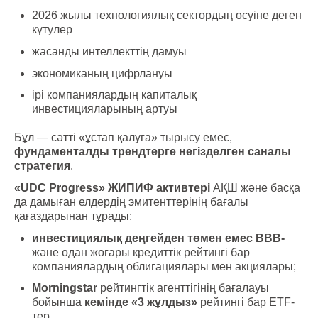
2026 жылы технологиялық сектордың өсуіне деген
күтулер
жасанды интеллекттің дамуы
экономиканың цифрлануы
ірі компаниялардың капиталық
инвестицияларының артуы
Бұл — сәтті «ұстап қалуға» тырысу емес,
фундаменталды трендтерге негізделген саналы
стратегия
.
«UDC Progress» ЖИПИФ активтері
АҚШ және басқа
да дамыған елдердің эмитенттерінің бағалы
қағаздарынан тұрады:
инвестициялық деңгейден төмен емес
BBB-
және одан жоғары кредиттік рейтингі бар
компаниялардың облигациялары мен акциялары;
Morningstar
рейтингтік агенттігінің бағалауы
бойынша
кемінде «3 жұлдыз»
рейтингі бар ETF-
тер.