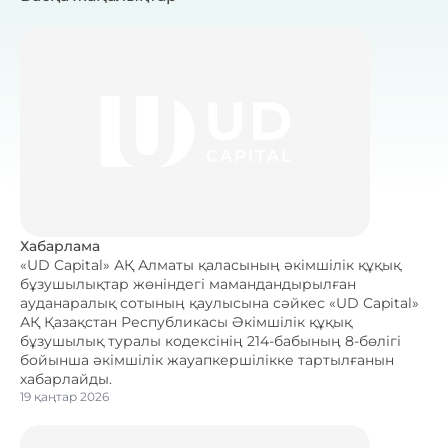
Хабарлама
«UD Capital» АҚ Алматы қаласының әкімшілік құқық
бұзушылықтар жөніндегі мамандандырылған
ауданаралық сотының қаулысына сәйкес «UD Capital»
АҚ Қазақстан Республикасы Әкімшілік құқық
бұзушылық туралы кодексінің 214-бабының 8-бөлігі
бойынша әкімшілік жауапкершілікке тартылғанын
хабарлайды.
19 қаңтар 2026