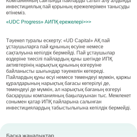
Компанияның сайтында пайларды сатып алу алдында
инвестициялық пай қорының ережелерімен танысуды
өтінеміз.
«UDC Progress» АИПҚ ережелері>>>
Тәуекел туралы ескерту: «UD Capital» АҚ пай
ұстаушыларға пай құнының өсуіне немесе
сақталуына кепілдік бермейді. Пай ұстаушылар
өздеріне тиесілі пайлардың құны шегінде ИПҚ
активтерінің нарықтық құнының өзгеруіне
байланысты шығындар тәуекелін көтереді.
Пайлардың құны өсуі немесе төмендеуі мүмкін, қаржы
құралдарының нарықтық бағасы көтерілуі де,
төмендеуі де мүмкін, ал нарықтық бағаның өзгеруі
басқарушы компанияның бақылауынан тыс. Мемлекет
сонымен қатар ИПҚ пайларына салынған
инвестициялардың табыстылығына кепілдік бермейді.
Басқа жаңалықтар