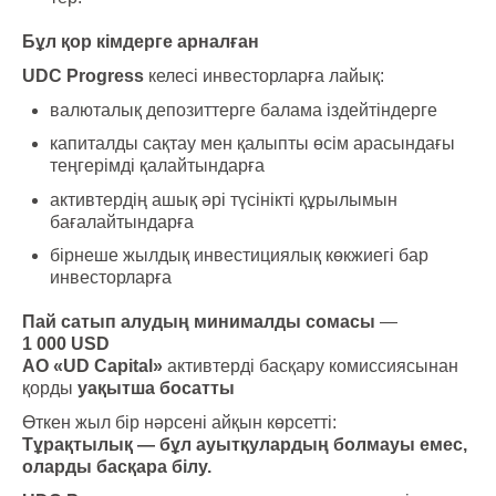
Бұл қор кімдерге арналған
UDC Progress
келесі инвесторларға лайық:
валюталық депозиттерге балама іздейтіндерге
капиталды сақтау мен қалыпты өсім арасындағы
теңгерімді қалайтындарға
активтердің ашық әрі түсінікті құрылымын
бағалайтындарға
бірнеше жылдық инвестициялық көкжиегі бар
инвесторларға
Пай сатып алудың минималды сомасы
—
1 000 USD
АО «UD Capital»
активтерді басқару комиссиясынан
қорды
уақытша босатты
Өткен жыл бір нәрсені айқын көрсетті:
Тұрақтылық — бұл ауытқулардың болмауы емес,
оларды басқара білу.