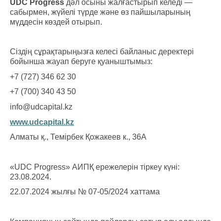
UDC Progress
дәл осыны жалғастырып келеді —
сабырмен, жүйелі түрде және өз пайшыларының
мүддесін көздей отырып.
Сіздің сұрақтарыңызға келесі байланыс деректері
бойынша жауап беруге қуаныштымыз:
+7 (727) 346 62 30
+7 (700) 340 43 50
info@udcapital.kz
www.udcapital.kz
Алматы қ., Темірбек Қожакеев к., 36А
«UDC Progress» АИПҚ ережелерін тіркеу күні:
23.08.2024.
22.07.2024 жылғы № 07-05/2024 хаттама