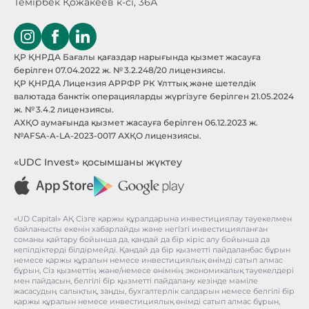
Темірбек Қожакеев к-сі, 36А
ҚР ҚНРДА Бағалы қағаздар нарығында қызмет жасауға
берілген 07.04.2022 ж. № 3.2.248/20 лицензиясы.
ҚР ҚНРДА Лицензия АРРФР РК Ұлттық және шетелдік
валютада банктік операцияларды жүргізуге берілген 21.05.2024
ж. № 3.4.2 лицензиясы.
АХҚО аумағында қызмет жасауға берілген 06.12.2023 ж.
№AFSA-A-LA-2023-0017 АХҚО лицензиясы.
«UDC Invest» қосымшаны жүктеу
«UD Capital» АҚ Сізге қаржы құралдарына инвестициялау тәуекелмен
байланысты екенін хабарлайды және негізгі инвестицияланған
соманы қайтару бойынша да, қандай да бір кіріс алу бойынша да
кепілдіктерді білдірмейді. Қандай да бір қызметті пайдаланбас бұрын
немесе қаржы құралын немесе инвестициялық өнімді сатып алмас
бұрын, Сіз қызметтің және/немесе өнімнің экономикалық тәуекелдері
мен пайдасын, белгілі бір қызметті пайдалану кезінде мәміле
жасасудың салықтық, заңды, бухгалтерлік салдарын немесе белгілі бір
қаржы құралын немесе инвестициялық өнімді сатып алмас бұрын,