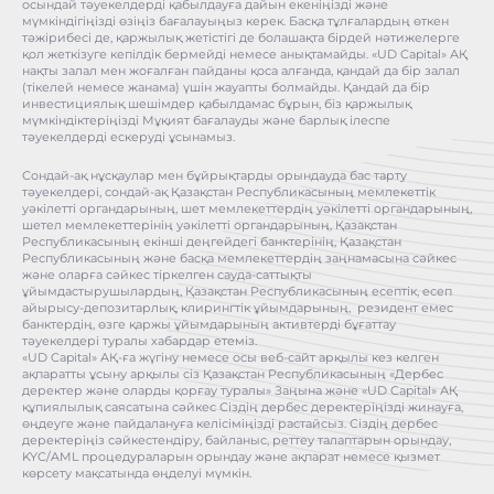
осындай тәуекелдерді қабылдауға дайын екеніңізді және
мүмкіндігіңізді өзіңіз бағалауыңыз керек. Басқа тұлғалардың өткен
тәжірибесі де, қаржылық жетістігі де болашақта бірдей нәтижелерге
қол жеткізуге кепілдік бермейді немесе анықтамайды. «UD Capital» АҚ
нақты залал мен жоғалған пайданы қоса алғанда, қандай да бір залал
(тікелей немесе жанама) үшін жауапты болмайды. Қандай да бір
инвестициялық шешімдер қабылдамас бұрын, біз қаржылық
мүмкіндіктеріңізді Мұқият бағалауды және барлық ілеспе
тәуекелдерді ескеруді ұсынамыз.
Сондай-ақ нұсқаулар мен бұйрықтарды орындауда бас тарту
тәуекелдері, сондай-ақ Қазақстан Республикасының мемлекеттік
уәкілетті органдарының, шет мемлекеттердің уәкілетті органдарының,
шетел мемлекеттерінің уәкілетті органдарының, Қазақстан
Республикасының екінші деңгейдегі банктерінің, Қазақстан
Республикасының және басқа мемлекеттердің заңнамасына сәйкес
және оларға сәйкес тіркелген сауда-саттықты
ұйымдастырушылардың, Қазақстан Республикасының есептік, есеп
айырысу-депозитарлық, клирингтік ұйымдарының, резидент емес
банктердің, өзге қаржы ұйымдарының активтерді бұғаттау
тәуекелдері туралы хабардар етеміз.
«UD Capital» АҚ-ға жүгіну немесе осы веб-сайт арқылы кез келген
ақпаратты ұсыну арқылы сіз Қазақстан Республикасының «Дербес
деректер және оларды қорғау туралы» Заңына және «UD Capital» АҚ
құпиялылық саясатына сәйкес Сіздің дербес деректеріңізді жинауға,
өңдеуге және пайдалануға келісіміңізді растайсыз. Сіздің дербес
деректеріңіз сәйкестендіру, байланыс, реттеу талаптарын орындау,
KYC/AML процедураларын орындау және ақпарат немесе қызмет
көрсету мақсатында өңделуі мүмкін.