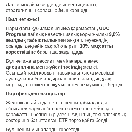
Дәл осындай кезеңдерде инвестициялық
стратегияның сапасы айқын көрінеді.
Жыл нәтижесі
Нарықтағы құбылмалылыққа қарамастан,
UDC
Progress
пайлық инвестициялық қоры жылды
9,8%
жылдық табыстылықпен
аяқтап, тәуекелдің
орынды деңгейін сақтай отырып,
10% мақсатты
көрсеткішіне
барынша жақындады.
Бұл нәтиже агрессивті мәмілелердің емес,
дисциплина мен жүйелі тәсілдің
жемісі.
Осындай тәсіл қордың нарықтағы қысқа мерзімді
ауытқуларға бой алдырмай, пайшылардың ұзақ
мерзімді нәтижесіне жұмыс істеуіне мүмкіндік береді.
Портфельдегі өзгерістер
Желтоқсан айында негізгі шешім қабылданды:
облигациялардың бір бөлігі өтелгеннен кейін қор
қаражаттың белгілі бір үлесін АҚШ-тың технологиялық
секторына бағытталған ETF-терге қайта бөлді.
Бұл шешім мыналарды көрсетеді: