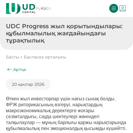
Ру
Кз
En
UDC Progress жыл қорытындылары:
құбылмалылық жағдайындағы
тұрақтылық
Басты
Баспасөз орталығы
Артқа
20 қаңтар 2026
Өткен жыл инвесторлар үшін нағыз сынақ болды.
ФРЖ риторикасының өзгеруі, нарықтардың
макроэкономикалық деректерге жоғары
сезімталдығы, сауда шектеулері жөніндегі
талқылаулар — мұның барлығы қаржы нарықтарында
құбылмалылық пен эмоционалдық қысымды күшейтті.