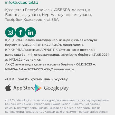
info@udcapital.kz
Қазақстан Республикасы, A15B6P8,
Алматы, қ.
Бостандық ауданы, Нұр Алатау
ықшамауданы,
Темірбек Қожакеев к-сі, 36А
ҚР ҚНРДА Бағалы қағаздар нарығында қызмет жасауға
берілген 07.04.2022 ж. № 3.2.248/20 лицензиясы.
ҚР ҚНРДА Лицензия АРРФР РК Ұлттық және шетелдік
валютада банктік операцияларды жүргізуге берілген 21.05.2024
ж. № 3.4.2 лицензиясы.
АХҚО аумағында қызмет жасауға берілген 06.12.2023 ж.
№AFSA-A-LA-2023-0017 АХҚО лицензиясы.
«UDC Invest» қосымшаны жүктеу
«UD Capital» АҚ Сізге қаржы құралдарына инвестициялау тәуекелмен
байланысты екенін хабарлайды және негізгі инвестицияланған
соманы қайтару бойынша да, қандай да бір кіріс алу бойынша да
кепілдіктерді білдірмейді. Қандай да бір қызметті пайдаланбас бұрын