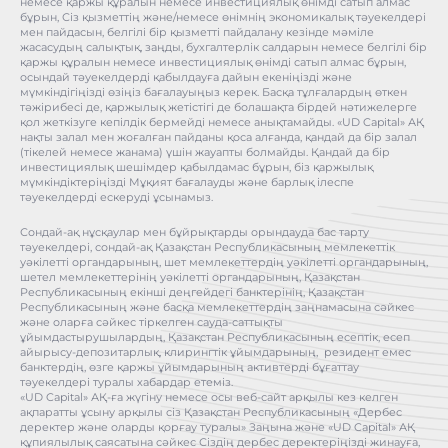
немесе қаржы құралын немесе инвестициялық өнімді сатып алмас
бұрын, Сіз қызметтің және/немесе өнімнің экономикалық тәуекелдері
мен пайдасын, белгілі бір қызметті пайдалану кезінде мәміле
жасасудың салықтық, заңды, бухгалтерлік салдарын немесе белгілі бір
қаржы құралын немесе инвестициялық өнімді сатып алмас бұрын,
осындай тәуекелдерді қабылдауға дайын екеніңізді және
мүмкіндігіңізді өзіңіз бағалауыңыз керек. Басқа тұлғалардың өткен
тәжірибесі де, қаржылық жетістігі де болашақта бірдей нәтижелерге
қол жеткізуге кепілдік бермейді немесе анықтамайды. «UD Capital» АҚ
нақты залал мен жоғалған пайданы қоса алғанда, қандай да бір залал
(тікелей немесе жанама) үшін жауапты болмайды. Қандай да бір
инвестициялық шешімдер қабылдамас бұрын, біз қаржылық
мүмкіндіктеріңізді Мұқият бағалауды және барлық ілеспе
тәуекелдерді ескеруді ұсынамыз.
Сондай-ақ нұсқаулар мен бұйрықтарды орындауда бас тарту
тәуекелдері, сондай-ақ Қазақстан Республикасының мемлекеттік
уәкілетті органдарының, шет мемлекеттердің уәкілетті органдарының,
шетел мемлекеттерінің уәкілетті органдарының, Қазақстан
Республикасының екінші деңгейдегі банктерінің, Қазақстан
Республикасының және басқа мемлекеттердің заңнамасына сәйкес
және оларға сәйкес тіркелген сауда-саттықты
ұйымдастырушылардың, Қазақстан Республикасының есептік, есеп
айырысу-депозитарлық, клирингтік ұйымдарының, резидент емес
банктердің, өзге қаржы ұйымдарының активтерді бұғаттау
тәуекелдері туралы хабардар етеміз.
«UD Capital» АҚ-ға жүгіну немесе осы веб-сайт арқылы кез келген
ақпаратты ұсыну арқылы сіз Қазақстан Республикасының «Дербес
деректер және оларды қорғау туралы» Заңына және «UD Capital» АҚ
құпиялылық саясатына сәйкес Сіздің дербес деректеріңізді жинауға,