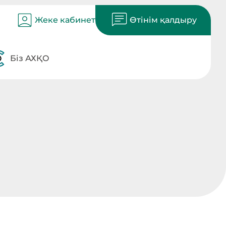
Жеке кабинет
Өтінім қалдыру
Біз АХҚО