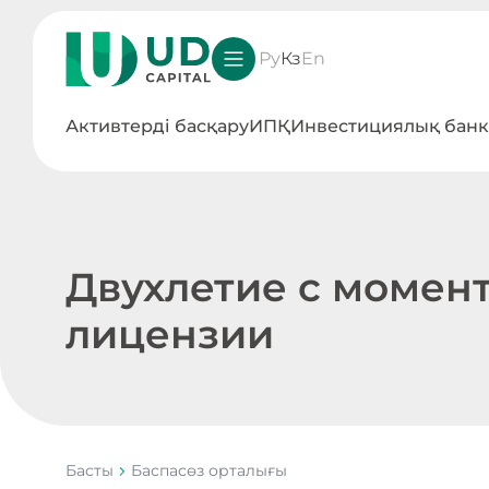
Ру
Кз
En
Активтерді басқару
ИПҚ
Инвестициялық банк
Двухлетие с момен
лицензии
Басты
Баспасөз орталығы