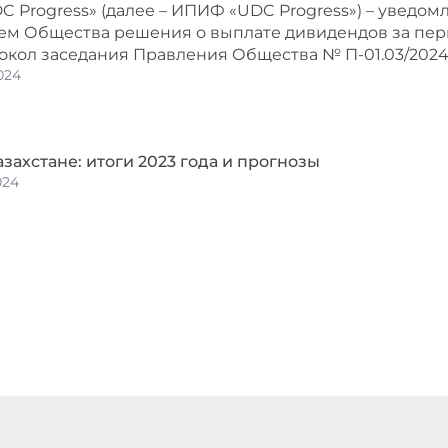
C Progress» (далее – ИПИФ «UDC Progress») – уведо
м Общества решения о выплате дивидендов за период
окол заседания Правления Общества № П-01.03/2024 от
024
захстане: итоги 2023 года и прогнозы
024