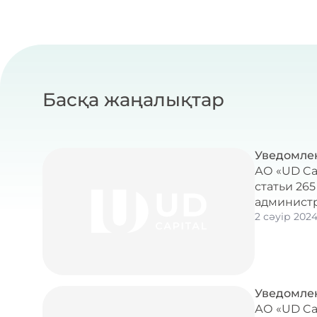
Басқа жаңалықтар
Уведомле
АО «UD Ca
статьи 26
администр
2 сәуір 202
Уведомлен
АО «UD Ca