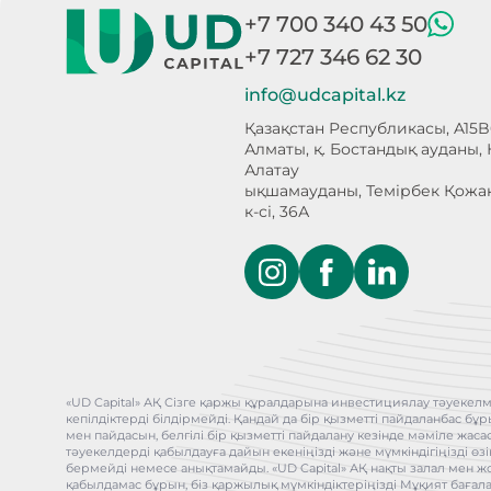
+7 700 340 43 50
+7 727 346 62 30
info@udcapital.kz
Қазақстан Республикасы, A15B
Алматы, қ. Бостандық ауданы,
Алатау
ықшамауданы, Темірбек Қожа
к-сі, 36А
«UD Capital» АҚ Сізге қаржы құралдарына инвестициялау тәуекелм
кепілдіктерді білдірмейді. Қандай да бір қызметті пайдаланбас 
мен пайдасын, белгілі бір қызметті пайдалану кезінде мәміле жас
тәуекелдерді қабылдауға дайын екеніңізді және мүмкіндігіңізді өз
бермейді немесе анықтамайды. «UD Capital» АҚ нақты залал мен ж
қабылдамас бұрын, біз қаржылық мүмкіндіктеріңізді Мұқият бағал