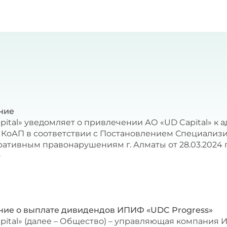
ние
pital» уведомляет о привлечении АО «UD Capital» к 
5 КоАП в соответствии с Постановлением Специализ
ативным правонарушениям г. Алматы от 28.03.2024 г
4
ие о выплате дивидендов ИПИФ «UDC Progress»
pital» (далее – Общество) – управляющая компания