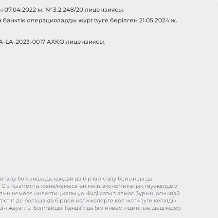
07.04.2022 ж. № 3.2.248/20 лицензиясы.
анктік операцияларды жүргізуге берілген 21.05.2024 ж.
-A-LA-2023-0017 АХҚО лицензиясы.
тару бойынша да, қандай да бір кіріс алу бойынша да
, Сіз қызметтің және/немесе өнімнің экономикалық тәуекелдері
ұралын немесе инвестициялық өнімді сатып алмас бұрын, осындай
істігі де болашақта бірдей нәтижелерге қол жеткізуге кепілдік
) үшін жауапты болмайды. Қандай да бір инвестициялық шешімдер