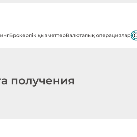
инг
Брокерлік қызметтер
Валюталық операциялар
та получения