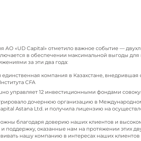
ия АО «UD Capital» отметило важное событие — двух
ключается в обеспечении максимальной выгоды для 
жениями за эти два года:
и единственная компания в Казахстане, внедрившая с
Института CFA
но управляет 12 инвестиционными фондами совокуп
истрировало дочернюю организацию в Международно
pital Astana Ltd. и получила лицензию на осуществ
можны благодаря доверию наших клиентов и высок
и поддержку, оказанные нам на протяжении этих дв
вивать нашу компанию в интересах наших клиентов 