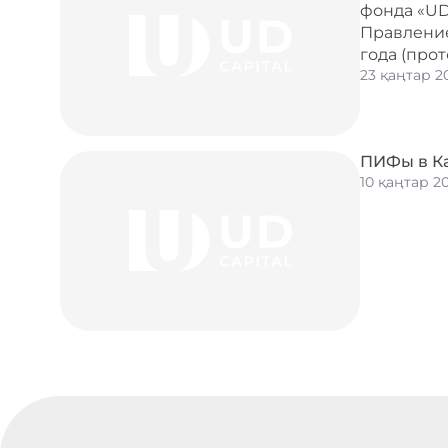
фонда «UD
Правление
года (прот
23 қаңтар 2
ПИФы в Ка
10 қаңтар 2