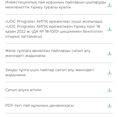
Инвестициялық пай қорының пайларын шығаруды
мемлекеттік тіркеу туралы куәлік
«UDC Progress» АИПҚ ережелері (күші жойылды).
«UDC Progress» АИПҚ ережелерін тіркеу күні: 18
қазан 2022 ж. (ДК № 18-10/01 шешімімен бекітілген
отырыс хаттамасы)
Жеке тұлғаға арналған пайларды сатып алу
жөніндегі жадынама
Заңды тұлға үшін пайлар сатып алу жөніндегі
жадынама
Сатып алуға өтінім
PDF-тегі пай құнының динамикасы