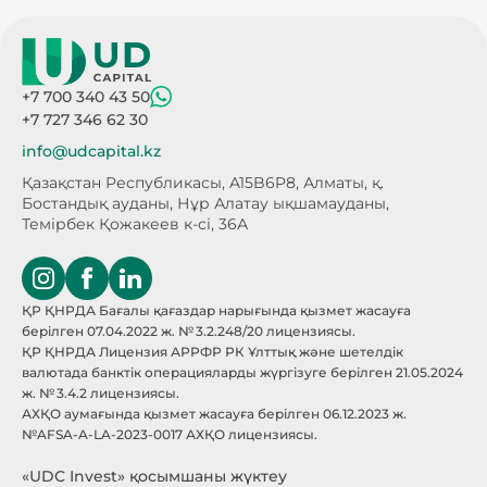
+7 700 340 43 50
+7 727 346 62 30
info@udcapital.kz
Қазақстан Республикасы, A15B6P8,
Алматы, қ.
Бостандық ауданы, Нұр Алатау
ықшамауданы,
Темірбек Қожакеев к-сі, 36А
ҚР ҚНРДА Бағалы қағаздар нарығында қызмет жасауға
берілген 07.04.2022 ж. № 3.2.248/20 лицензиясы.
ҚР ҚНРДА Лицензия АРРФР РК Ұлттық және шетелдік
валютада банктік операцияларды жүргізуге берілген 21.05.2024
ж. № 3.4.2 лицензиясы.
АХҚО аумағында қызмет жасауға берілген 06.12.2023 ж.
№AFSA-A-LA-2023-0017 АХҚО лицензиясы.
«UDC Invest» қосымшаны жүктеу