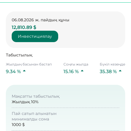
06.08.2026 ж. пайдың құны
12,810.89 $
Инвестициялау
Табыстылық
Жылдың басынан бастап
Соңғы жылда
Бүкіл кезеңде
9.34 %
15.16 %
35.38 %
Мақсатты табыстылық
Жылдық 10%
Пай сатып алынатын
минималды сома
1000 $