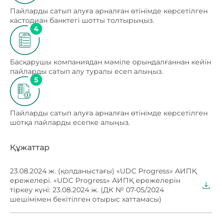
Пайларды сатып алуға арналған өтінімде көрсетілген
кастодиан банктегі шотты толтырыңыз.
4
Басқарушы компаниядан мәміле орындалғаннан кейін
пайларды сатып алу туралы есеп алыңыз.
5
Пайларды сатып алуға арналған өтінімде көрсетілген
шотқа пайларды есепке алыңыз.
Құжаттар
23.08.2024 ж. (қолданыстағы) «UDC Progress» АИПҚ
ережелері. «UDC Progress» АИПҚ ережелерін
тіркеу күні: 23.08.2024 ж. (ДК № 07-05/2024
шешімімен бекітілген отырыс хаттамасы)