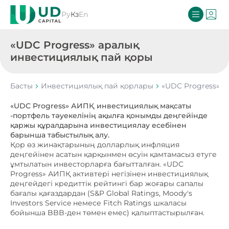
Ру
Кз
En
«UDC Progress» аралық
инвестициялық пай қоры
Басты
Инвестициялық пай қорлары
«UDC Progress» 
«UDC Progress» АИПҚ инвестициялық мақсаты
-портфель тәуекелінің ақылға қонымды деңгейінде
қаржы құралдарына инвестициялау есебінен
барынша табыстылық алу.
Қор өз жинақтарының долларлық инфляция
деңгейінен асатын қарқынмен өсуін қамтамасыз етуге
ұмтылатын инвесторларға бағытталған. «UDC
Progress» АИПҚ активтері негізінен инвестициялық
деңгейдегі кредиттік рейтингі бар жоғары сапалы
бағалы қағаздардан (S&P Global Ratings, Moody's
Investors Service немесе Fitch Ratings шкаласы
бойынша BBB-ден төмен емес) қалыптастырылған.