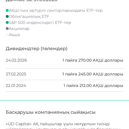
АҚШ-тың әртүрлі секторларындағы ETF-тер
Облигациялық ETF
S&P 500 индексіндегі ETF-тер
Акциялар
Ақша
Дивидендтер (төлемдер)
24.02.2026
1 пайға 270.00 АҚШ доллары
27.02.2025
1 пайға 245.00 АҚШ доллары
22.01.2024
1 пайға 212.00 АҚШ доллары
Басқарушы компанияның сыйақысы
«UD Capital» АҚ пайшылар үшін неғұрлым тиімді