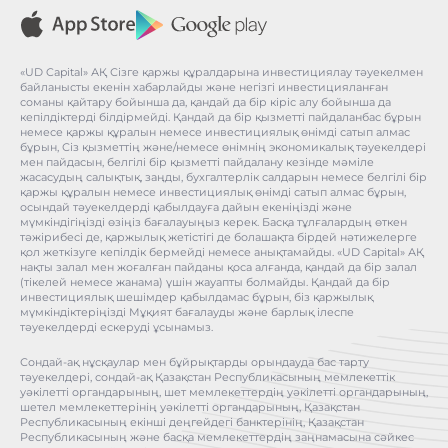
«UD Capital» АҚ Сізге қаржы құралдарына инвестициялау тәуекелмен
байланысты екенін хабарлайды және негізгі инвестицияланған
соманы қайтару бойынша да, қандай да бір кіріс алу бойынша да
кепілдіктерді білдірмейді. Қандай да бір қызметті пайдаланбас бұрын
немесе қаржы құралын немесе инвестициялық өнімді сатып алмас
бұрын, Сіз қызметтің және/немесе өнімнің экономикалық тәуекелдері
мен пайдасын, белгілі бір қызметті пайдалану кезінде мәміле
жасасудың салықтық, заңды, бухгалтерлік салдарын немесе белгілі бір
қаржы құралын немесе инвестициялық өнімді сатып алмас бұрын,
осындай тәуекелдерді қабылдауға дайын екеніңізді және
мүмкіндігіңізді өзіңіз бағалауыңыз керек. Басқа тұлғалардың өткен
тәжірибесі де, қаржылық жетістігі де болашақта бірдей нәтижелерге
қол жеткізуге кепілдік бермейді немесе анықтамайды. «UD Capital» АҚ
нақты залал мен жоғалған пайданы қоса алғанда, қандай да бір залал
(тікелей немесе жанама) үшін жауапты болмайды. Қандай да бір
инвестициялық шешімдер қабылдамас бұрын, біз қаржылық
мүмкіндіктеріңізді Мұқият бағалауды және барлық ілеспе
тәуекелдерді ескеруді ұсынамыз.
Сондай-ақ нұсқаулар мен бұйрықтарды орындауда бас тарту
тәуекелдері, сондай-ақ Қазақстан Республикасының мемлекеттік
уәкілетті органдарының, шет мемлекеттердің уәкілетті органдарының,
шетел мемлекеттерінің уәкілетті органдарының, Қазақстан
Республикасының екінші деңгейдегі банктерінің, Қазақстан
Республикасының және басқа мемлекеттердің заңнамасына сәйкес