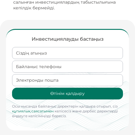
салынған инвестициялардың табыстылығына
кепілдік бермейді.
Инвестициялауды бастаңыз
Сіздің атыңыз
Байланыс телефоны
Электронды пошта
Өтінім қалдыру
Осы нысанда байланыс деректерін қалдыра отырып, сіз
құпиялық саясатымен
келісесіз және дербес деректерді
өңдеуге келісіміңізді бересіз.