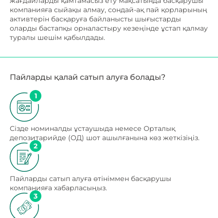
жағдайларды қамтамасыз ету мақсатында басқарушы
компанияға сыйақы алмау, сондай-ақ пай қорларының
активтерін басқаруға байланысты шығыстарды
оларды бастапқы орналастыру кезеңінде ұстап қалмау
туралы шешім қабылдады.
Пайларды қалай сатып алуға болады?
1
Сізде номиналды ұстаушыда немесе Орталық
депозитарийде (ОД) шот ашылғанына көз жеткізіңіз.
2
Пайларды сатып алуға өтініммен басқарушы
компанияға хабарласыңыз.
3