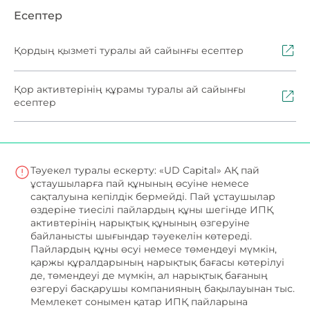
Есептер
Қордың қызметі туралы ай сайынғы есептер
Қор активтерінің құрамы туралы ай сайынғы
есептер
Тәуекел туралы ескерту: «UD Capital» АҚ пай
ұстаушыларға пай құнының өсуіне немесе
сақталуына кепілдік бермейді. Пай ұстаушылар
өздеріне тиесілі пайлардың құны шегінде ИПҚ
активтерінің нарықтық құнының өзгеруіне
байланысты шығындар тәуекелін көтереді.
Пайлардың құны өсуі немесе төмендеуі мүмкін,
қаржы құралдарының нарықтық бағасы көтерілуі
де, төмендеуі де мүмкін, ал нарықтық бағаның
өзгеруі басқарушы компанияның бақылауынан тыс.
Мемлекет сонымен қатар ИПҚ пайларына