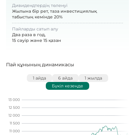
Дивидендтердің төленуі
Жылына бір рет, таза инвестициялық
табыстың кемінде 20%
Пайларды сатып алу
Два раза в год,
15 сәуір және 15 қазан
Пай құнының динамикасы
1 айда
6 айда
1 жылда
Бүкіл кезеңде