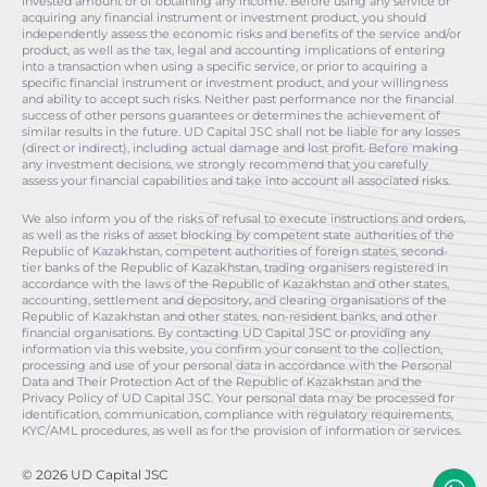
invested amount or of obtaining any income. Before using any service or
acquiring any financial instrument or investment product, you should
independently assess the economic risks and benefits of the service and/or
product, as well as the tax, legal and accounting implications of entering
into a transaction when using a specific service, or prior to acquiring a
specific financial instrument or investment product, and your willingness
and ability to accept such risks. Neither past performance nor the financial
success of other persons guarantees or determines the achievement of
similar results in the future. UD Capital JSC shall not be liable for any losses
(direct or indirect), including actual damage and lost profit. Before making
any investment decisions, we strongly recommend that you carefully
assess your financial capabilities and take into account all associated risks.
We also inform you of the risks of refusal to execute instructions and orders,
as well as the risks of asset blocking by competent state authorities of the
Republic of Kazakhstan, competent authorities of foreign states, second-
tier banks of the Republic of Kazakhstan, trading organisers registered in
accordance with the laws of the Republic of Kazakhstan and other states,
accounting, settlement and depository, and clearing organisations of the
Republic of Kazakhstan and other states, non-resident banks, and other
financial organisations. By contacting UD Capital JSC or providing any
information via this website, you confirm your consent to the collection,
processing and use of your personal data in accordance with the Personal
Data and Their Protection Act of the Republic of Kazakhstan and the
Privacy Policy of UD Capital JSC. Your personal data may be processed for
identification, communication, compliance with regulatory requirements,
KYC/AML procedures, as well as for the provision of information or services.
© 2026 UD Capital JSC