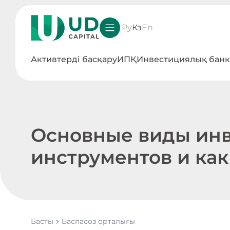
Ру
Кз
En
Активтерді басқару
ИПҚ
Инвестициялық банк
Основные виды ин
инструментов и как
Басты
Баспасөз орталығы