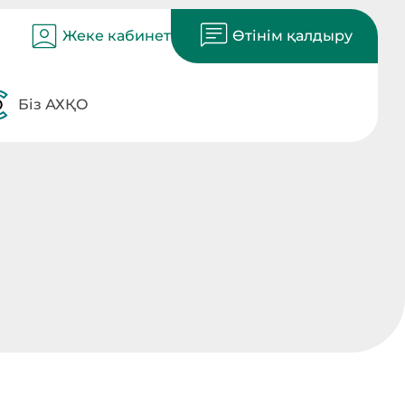
Жеке кабинет
Өтінім қалдыру
Біз АХҚО