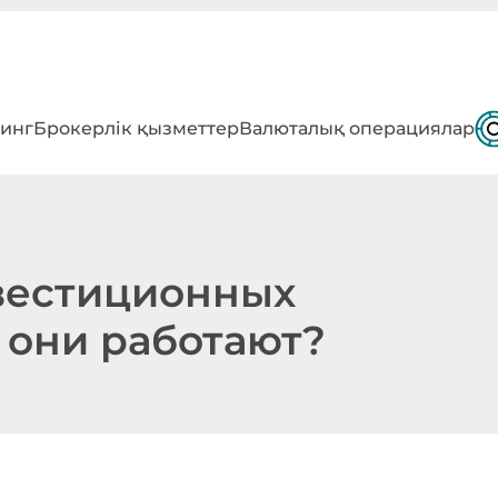
инг
Брокерлік қызметтер
Валюталық операциялар
вестиционных
 они работают?