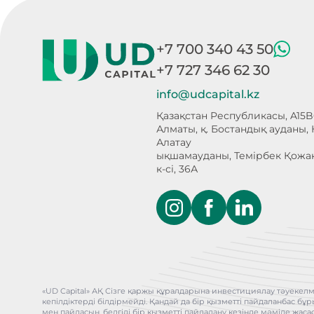
+7 700 340 43 50
+7 727 346 62 30
info@udcapital.kz
Қазақстан Республикасы, A15B
Алматы, қ. Бостандық ауданы,
Алатау
ықшамауданы, Темірбек Қожа
к-сі, 36А
«UD Capital» АҚ Сізге қаржы құралдарына инвестициялау тәуекелм
кепілдіктерді білдірмейді. Қандай да бір қызметті пайдаланбас 
мен пайдасын, белгілі бір қызметті пайдалану кезінде мәміле жас