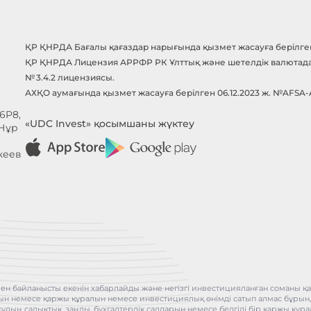
ҚР ҚНРДА Бағалы қағаздар нарығында қызмет жасауға берілген 
ҚР ҚНРДА Лицензия АРРФР РК Ұлттық және шетелдік валютада б
№ 3.4.2 лицензиясы.
АХҚО аумағында қызмет жасауға берілген 06.12.2023 ж. №AFSA
6P8,
«UDC Invest» қосымшаны жүктеу
 Нұр
кеев
ен байланысты екенін хабарлайды және негізгі инвестицияланған соманы қай
бұрын немесе қаржы құралын немесе инвестициялық өнімді сатып алмас бұрын
асудың салықтық, заңды, бухгалтерлік салдарын немесе белгілі бір қаржы қ