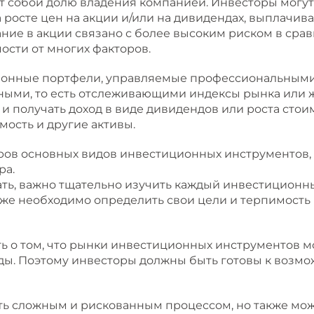
 собой долю владения компанией. Инвесторы могут 
а росте цен на акции и/или на дивидендах, выплачив
ание в акции связано с более высоким риском в срав
ости от многих факторов.
онные портфели, управляемые профессиональными
ыми, то есть отслеживающими индексы рынка или 
 и получать доход в виде дивидендов или роста стои
мость и другие активы.
ров основных видов инвестиционных инструментов, 
ра.
ать, важно тщательно изучить каждый инвестиционны
же необходимо определить свои цели и терпимость 
ть о том, что рынки инвестиционных инструментов м
ды. Поэтому инвесторы должны быть готовы к возмо
ь сложным и рискованным процессом, но также мож