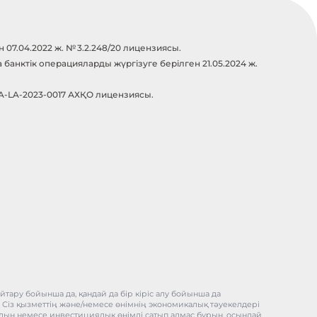
07.04.2022 ж. № 3.2.248/20 лицензиясы.
анктік операцияларды жүргізуге берілген 21.05.2024 ж.
-A-LA-2023-0017 АХҚО лицензиясы.
тару бойынша да, қандай да бір кіріс алу бойынша да
, Сіз қызметтің және/немесе өнімнің экономикалық тәуекелдері
ұралын немесе инвестициялық өнімді сатып алмас бұрын, осындай