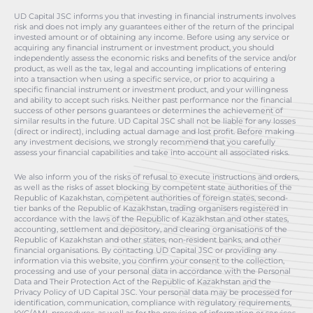
UD Capital JSC informs you that investing in financial instruments involves
risk and does not imply any guarantees either of the return of the principal
invested amount or of obtaining any income. Before using any service or
acquiring any financial instrument or investment product, you should
independently assess the economic risks and benefits of the service and/or
product, as well as the tax, legal and accounting implications of entering
into a transaction when using a specific service, or prior to acquiring a
specific financial instrument or investment product, and your willingness
and ability to accept such risks. Neither past performance nor the financial
success of other persons guarantees or determines the achievement of
similar results in the future. UD Capital JSC shall not be liable for any losses
(direct or indirect), including actual damage and lost profit. Before making
any investment decisions, we strongly recommend that you carefully
assess your financial capabilities and take into account all associated risks.
We also inform you of the risks of refusal to execute instructions and orders,
as well as the risks of asset blocking by competent state authorities of the
Republic of Kazakhstan, competent authorities of foreign states, second-
tier banks of the Republic of Kazakhstan, trading organisers registered in
accordance with the laws of the Republic of Kazakhstan and other states,
accounting, settlement and depository, and clearing organisations of the
Republic of Kazakhstan and other states, non-resident banks, and other
financial organisations. By contacting UD Capital JSC or providing any
information via this website, you confirm your consent to the collection,
processing and use of your personal data in accordance with the Personal
Data and Their Protection Act of the Republic of Kazakhstan and the
Privacy Policy of UD Capital JSC. Your personal data may be processed for
identification, communication, compliance with regulatory requirements,