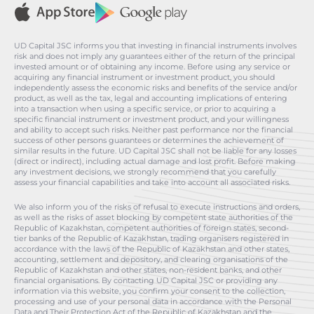
UD Capital JSC informs you that investing in financial instruments involves
risk and does not imply any guarantees either of the return of the principal
invested amount or of obtaining any income. Before using any service or
acquiring any financial instrument or investment product, you should
independently assess the economic risks and benefits of the service and/or
product, as well as the tax, legal and accounting implications of entering
into a transaction when using a specific service, or prior to acquiring a
specific financial instrument or investment product, and your willingness
and ability to accept such risks. Neither past performance nor the financial
success of other persons guarantees or determines the achievement of
similar results in the future. UD Capital JSC shall not be liable for any losses
(direct or indirect), including actual damage and lost profit. Before making
any investment decisions, we strongly recommend that you carefully
assess your financial capabilities and take into account all associated risks.
We also inform you of the risks of refusal to execute instructions and orders,
as well as the risks of asset blocking by competent state authorities of the
Republic of Kazakhstan, competent authorities of foreign states, second-
tier banks of the Republic of Kazakhstan, trading organisers registered in
accordance with the laws of the Republic of Kazakhstan and other states,
accounting, settlement and depository, and clearing organisations of the
Republic of Kazakhstan and other states, non-resident banks, and other
financial organisations. By contacting UD Capital JSC or providing any
information via this website, you confirm your consent to the collection,
processing and use of your personal data in accordance with the Personal
Data and Their Protection Act of the Republic of Kazakhstan and the