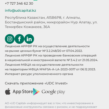
+7 727 346 62 30
info@udcapital.kz
Республика Казахстан, A15B6P8,
г. Алматы,
Бостандыкский район, микрорайон Нур Алатау,
ул.
Темирбек Кожакеев, 36А
Лицензия АРРФР РК на осуществление деятельности
на рынке ценных бумаг № 3.2.248/20 от 07.04.2022.
Лицензия АРРФР РК на проведение банковских операций
в национальной и иностранной валюте № 3.4.2 от 21.05.2024.
Лицензия МФЦА на осуществление деятельности
на территории МФЦА №AFSA-A-LA-2023-0017 от 06.12.2023.
Интернет-ресурс уполномоченного органа
Скачать приложение «UDC Invest»
АО «UD Capital» информирует вас о том, что инвестирование в
финансовые инструменты связано с риском, и не подразумевает