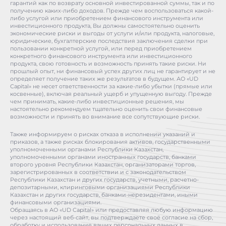
гарантий как по возврату основной инвестированной суммы, так и по
получению каких-либо доходов. Прежде чем воспользоваться какой-
либо услугой или приобретением финансового инструмента или
инвестиционного продукта, Вы должны самостоятельно оценить
экономические риски и выгоды от услуги и/или продукта, налоговые,
юридические, бухгалтерские последствия заключения сделки при
пользовании конкретной услугой, или перед приобретением
конкретного финансового инструмента или инвестиционного
продукта, свою готовность и возможность принять такие риски. Ни
прошлый опыт, ни финансовый успех других лиц не гарантирует и не
определяет получение таких же результатов в будущем. АО «UD
Capital» не несет ответственности за какие-либо убытки (прямые или
косвенные), включая реальный ущерб и упущенную выгоду. Прежде
чем принимать, какие-либо инвестиционные решения, мы
настоятельно рекомендуем тщательно оценить свои финансовые
возможности и принять во внимание все сопутствующие риски.
Также информируем о рисках отказа в исполнении указаний и
приказов, а также рисках блокирования активов, государственными
уполномоченными органами Республики Казахстан,
уполномоченными органами иностранных государств, банками
второго уровня Республики Казахстан, организаторами торгов,
зарегистрированных в соответствии и с законодательством
Республики Казахстан и других государств, учетными, расчетно-
депозитарными, клиринговыми организациями Республики
Казахстан и других государств, банками-нерезидентами, иными
финансовыми организациями.
Обращаясь в АО «UD Capital» или предоставляя любую информацию
через настоящий веб-сайт, вы подтверждаете своё согласие на сбор,
обработку и использование ваших персональных данных в