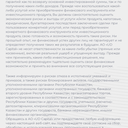
гарантий как по возврату основной инвестированной суммы, так и по
получению каких-либо доходов. Прежде чем воспользоваться какой-
либо услугой или приобретением финансового инструмента или
инвестиционного продукта, Вы должны самостоятельно оценить
экономические риски и выгоды от услуги и/или продукта, налоговые,
юридические, бухгалтерские последствия заключения сделки при
пользовании конкретной услугой, или перед приобретением
конкретного финансового инструмента или инвестиционного
продукта, свою готовность и возможность принять такие риски. Ни
прошлый опыт, ни финансовый успех других лиц не гарантирует и не
определяет получение таких же результатов в будущем. АО «UD
Capital» не несет ответственности за какие-либо убытки (прямые или
косвенные), включая реальный ущерб и упущенную выгоду. Прежде
чем принимать, какие-либо инвестиционные решения, мы
настоятельно рекомендуем тщательно оценить свои финансовые
возможности и принять во внимание все сопутствующие риски.
Также информируем о рисках отказа в исполнении указаний и
приказов, а также рисках блокирования активов, государственными
уполномоченными органами Республики Казахстан,
уполномоченными органами иностранных государств, банками
второго уровня Республики Казахстан, организаторами торгов,
зарегистрированных в соответствии и с законодательством
Республики Казахстан и других государств, учетными, расчетно-
депозитарными, клиринговыми организациями Республики
Казахстан и других государств, банками-нерезидентами, иными
финансовыми организациями.
Обращаясь в АО «UD Capital» или предоставляя любую информацию
через настоящий веб-сайт, вы подтверждаете своё согласие на сбор,
обработку и использование ваших персональных данных в