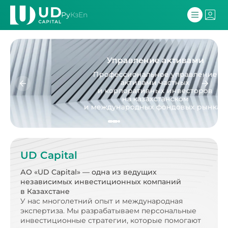
Ру
Кз
En
Управление активами
Профессиональное управление
активами частных
и корпоративных инвесторов
на казахстанском
и международных фондовых рынках.
UD Capital
АО «UD Capital» — одна из ведущих
независимых
инвестиционных компаний
в Казахстане
У нас многолетний опыт и международная
экспертиза.
Мы разрабатываем персональные
инвестиционные стратегии, которые помогают