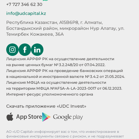
+7 727 346 62 30
info@udcapital.kz
Республика Казахстан, A15B6P8,
г. Алматы,
Бостандыкский район, микрорайон Нур Алатау,
ул.
Темирбек Кожакеев, 36А
Лицензия АРРФР РК на осуществление деятельности
на рынке ценных бумаг № 3.2.248/20 от 07.04.2022.
Лицензия АРРФР РК на проведение банковских операций
в национальной и иностранной валюте № 3.4.2 от 21.05.2024.
Лицензия МФЦА на осуществление деятельности
на территории МФЦА №AFSA-A-LA-2023-0017 от 06.12.2023.
Интернет-ресурс уполномоченного органа
Скачать приложение «UDC Invest»
АО «UD Capital» информирует вас о том, что инвестирование в
финансовые инструменты связано с риском, и не подразумевает