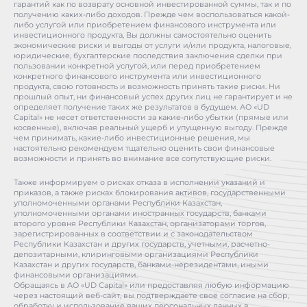
гарантий как по возврату основной инвестированной суммы, так и по
получению каких-либо доходов. Прежде чем воспользоваться какой-
либо услугой или приобретением финансового инструмента или
инвестиционного продукта, Вы должны самостоятельно оценить
экономические риски и выгоды от услуги и/или продукта, налоговые,
юридические, бухгалтерские последствия заключения сделки при
пользовании конкретной услугой, или перед приобретением
конкретного финансового инструмента или инвестиционного
продукта, свою готовность и возможность принять такие риски. Ни
прошлый опыт, ни финансовый успех других лиц не гарантирует и не
определяет получение таких же результатов в будущем. АО «UD
Capital» не несет ответственности за какие-либо убытки (прямые или
косвенные), включая реальный ущерб и упущенную выгоду. Прежде
чем принимать, какие-либо инвестиционные решения, мы
настоятельно рекомендуем тщательно оценить свои финансовые
возможности и принять во внимание все сопутствующие риски.
Также информируем о рисках отказа в исполнении указаний и
приказов, а также рисках блокирования активов, государственными
уполномоченными органами Республики Казахстан,
уполномоченными органами иностранных государств, банками
второго уровня Республики Казахстан, организаторами торгов,
зарегистрированных в соответствии и с законодательством
Республики Казахстан и других государств, учетными, расчетно-
депозитарными, клиринговыми организациями Республики
Казахстан и других государств, банками-нерезидентами, иными
финансовыми организациями.
Обращаясь в АО «UD Capital» или предоставляя любую информацию
через настоящий веб-сайт, вы подтверждаете своё согласие на сбор,
обработку и использование ваших персональных данных в