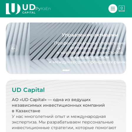
Ру
Кз
En
Управление активами
Профессиональное управление
активами частных
и корпоративных инвесторов
на казахстанском
и международных фондовых рынках.
UD Capital
АО «UD Capital» — одна из ведущих
независимых
инвестиционных компаний
в Казахстане
У нас многолетний опыт и международная
экспертиза.
Мы разрабатываем персональные
инвестиционные стратегии, которые помогают