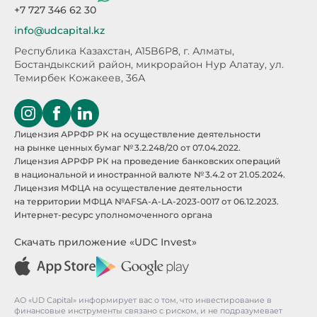
+7 727 346 62 30
info@udcapital.kz
Республика Казахстан, A15B6P8,
г. Алматы,
Бостандыкский район, микрорайон Нур Алатау,
ул.
Темирбек Кожакеев, 36А
Лицензия АРРФР РК на осуществление деятельности
на рынке ценных бумаг № 3.2.248/20 от 07.04.2022.
Лицензия АРРФР РК на проведение банковских операций
в национальной и иностранной валюте № 3.4.2 от 21.05.2024.
Лицензия МФЦА на осуществление деятельности
на территории МФЦА №AFSA-A-LA-2023-0017 от 06.12.2023.
Интернет-ресурс уполномоченного органа
Скачать приложение «UDC Invest»
АО «UD Capital» информирует вас о том, что инвестирование в
финансовые инструменты связано с риском, и не подразумевает