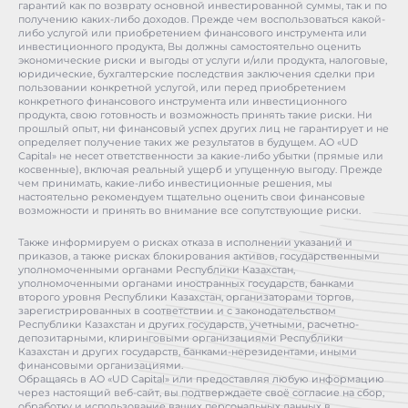
гарантий как по возврату основной инвестированной суммы, так и по
получению каких-либо доходов. Прежде чем воспользоваться какой-
либо услугой или приобретением финансового инструмента или
инвестиционного продукта, Вы должны самостоятельно оценить
экономические риски и выгоды от услуги и/или продукта, налоговые,
юридические, бухгалтерские последствия заключения сделки при
пользовании конкретной услугой, или перед приобретением
конкретного финансового инструмента или инвестиционного
продукта, свою готовность и возможность принять такие риски. Ни
прошлый опыт, ни финансовый успех других лиц не гарантирует и не
определяет получение таких же результатов в будущем. АО «UD
Capital» не несет ответственности за какие-либо убытки (прямые или
косвенные), включая реальный ущерб и упущенную выгоду. Прежде
чем принимать, какие-либо инвестиционные решения, мы
настоятельно рекомендуем тщательно оценить свои финансовые
возможности и принять во внимание все сопутствующие риски.
Также информируем о рисках отказа в исполнении указаний и
приказов, а также рисках блокирования активов, государственными
уполномоченными органами Республики Казахстан,
уполномоченными органами иностранных государств, банками
второго уровня Республики Казахстан, организаторами торгов,
зарегистрированных в соответствии и с законодательством
Республики Казахстан и других государств, учетными, расчетно-
депозитарными, клиринговыми организациями Республики
Казахстан и других государств, банками-нерезидентами, иными
финансовыми организациями.
Обращаясь в АО «UD Capital» или предоставляя любую информацию
через настоящий веб-сайт, вы подтверждаете своё согласие на сбор,
обработку и использование ваших персональных данных в