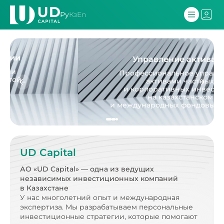
Ру
Кз
En
Управление активами
Профессиональное управление
активами частных
и корпоративных инвесторов
на казахстанском
и международных фондовых рынках.
UD Capital
АО «UD Capital» — одна из ведущих
независимых
инвестиционных компаний
в Казахстане
У нас многолетний опыт и международная
экспертиза.
Мы разрабатываем персональные
инвестиционные стратегии, которые помогают