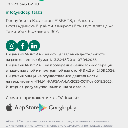
+7 727 346 62 30
info@udcapital.kz
Республика Казахстан, A15B6P8,
г. Алматы,
Бостандыкский район, микрорайон Нур Алатау,
ул.
Темирбек Кожакеев, 36А
Лицензия АРРФР РК на осуществление деятельности
на рынке ценных бумаг № 3.2.248/20 от 07.04.2022.
Лицензия АРРФР РК на проведение банковских операций
в национальной и иностранной валюте № 3.4.2 от 21.05.2024.
Лицензия МФЦА на осуществление деятельности
на территории МФЦА №AFSA-A-LA-2023-0017 от 06.12.2023.
Интернет-ресурс уполномоченного органа
Скачать приложение «UDC Invest»
АО «UD Capital» информирует вас о том, что инвестирование в
финансовые инструменты связано с риском, и не подразумевает