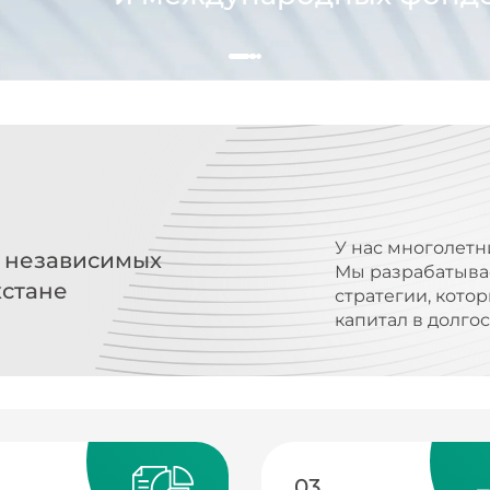
У нас многолетн
х независимых
Мы разрабатыва
хстане
стратегии, кото
капитал в долго
03