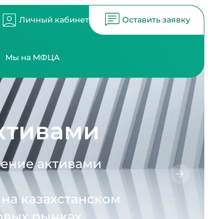
Личный кабинет
Оставить заявку
Мы на МФЦА
ами
ивами
станском
ах.