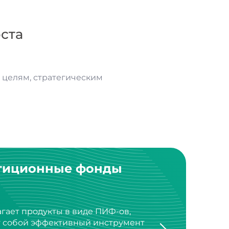
ста
целям, стратегическим
тиционные фонды
агает продукты в виде ПИФ-ов,
т собой эффективный инструмент
стиционного портфеля.