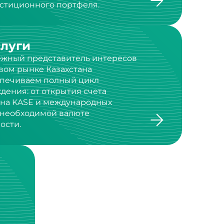
слуги
дежный представитель интересов
вом рынке Казахстана
спечиваем полный цикл
дения: от открытия счета
 на KASE и международных
в необходимой валюте
ости.