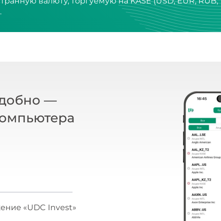
.
удобно —
компьютера
ение «UDC Invest»