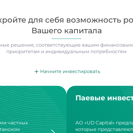
кройте для себя возможность ро
Вашего капитала
ные решения, соответствующие вашим финансовым 
приоритетам и индивидуальным потребностям
Начните инвестировать
Паевые инвес
ми частных
АО «UD Capital» предл
станском
которые представляю
диверсификации инве