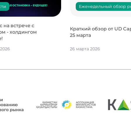
сти
Еженедельный обзор р
 на встрече с
Краткий обзор от UD Capi
ом - холдингом
25 марта
e!
 2026
26 марта 2026