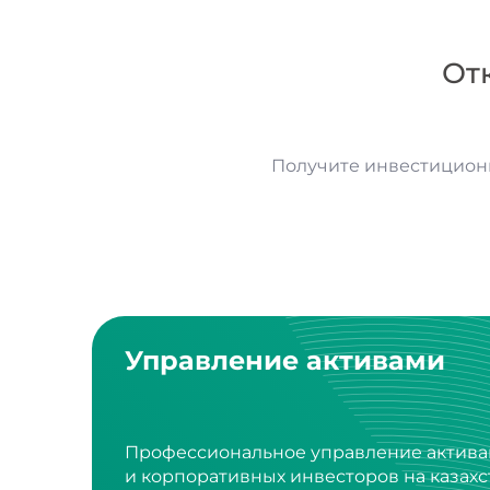
От
Получите инвестицион
Управление активами
Профессиональное управление актива
и корпоративных инвесторов на казах
и международных фондовых рынках.