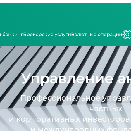
 банкинг
Брокерские услуги
Валютные операции
равление актив
ессиональное управление акт
частных
ративных инвесторов на казах
международных фондовых рынк