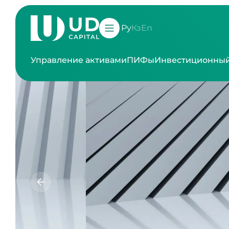
Ру
Кз
En
Управление активами
ПИФы
Инвестиционный
Уп
Проф
и корпо
и 