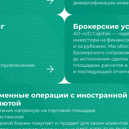
г
Брокерские у
АО «UD Capital» — на
инвестора на финансо
и за рубежом. Мы обе
брокерского сопровож
до исполнения сделок
о привлечению
площадках, расчетов 
.
и последующей отчетн
менные операции с иностранной
лютой
ания напрямую на торговой площадке
хстанской
овой биржи покупает и продает для своих клиентов
транную валюту, торгуемую на KASE (USD, EUR, RUB,